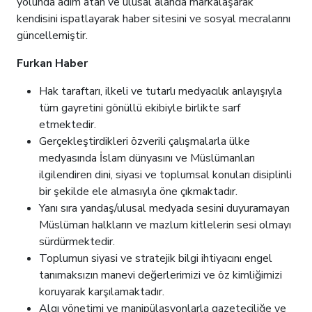
yolunda adım atan ve ulusal alanda markalaşarak
kendisini ispatlayarak haber sitesini ve sosyal mecralarını
güncellemiştir.
Furkan Haber
Hak taraftarı, ilkeli ve tutarlı medyacılık anlayışıyla
tüm gayretini gönüllü ekibiyle birlikte sarf
etmektedir.
Gerçekleştirdikleri özverili çalışmalarla ülke
medyasında İslam dünyasını ve Müslümanları
ilgilendiren dini, siyasi ve toplumsal konuları disiplinli
bir şekilde ele almasıyla öne çıkmaktadır.
Yanı sıra yandaş/ulusal medyada sesini duyuramayan
Müslüman halkların ve mazlum kitlelerin sesi olmayı
sürdürmektedir.
Toplumun siyasi ve stratejik bilgi ihtiyacını engel
tanımaksızın manevi değerlerimizi ve öz kimliğimizi
koruyarak karşılamaktadır.
Algı yönetimi ve manipülasyonlarla gazeteciliğe ve