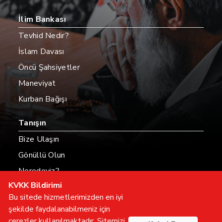
İlim Bankası
Tevhid Nedir?
İslam Davası
Öncü Şahsiyetler
Maneviyat
Kurban Bağışı
Tanışın
Bize Ulaşın
Gönüllü Olun
Neredeyiz?
KVKK Bildirimi
Hesaplarımız
Bu sitede hizmetlerimizden en iyi
şekilde faydalanabilmeniz için
çerezler kullanılmaktadır. Sitemizi