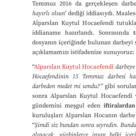
Temmuz 2016 da gerçekleşen darbe g
hayırlı olsun
’ dediği iddiasıydı. Maale
Alparslan Kuytul Hocaefendi tutukla
iddianame hazırlandı. Sonrasında
dosyanın içeriğinde bulunan darbeyi 
açıklamamızı istifadenize sunuyoruz:
“
Alparslan Kuytul Hocaefendi
darbeye 
Hocaefendinin 15 Temmuz darbesi ha
darbeden medet mi umdu?”
gibi sorul
sonra Alparslan Kuytul Hocaefendi 
gündemini meşgul eden
iftiralardan
kuruluşları Alparslan Hocanın darbe g
“
Şimdi siz bundan sonra seyredin. Bunda
alınacak, yüzbinlerce insan belki içer