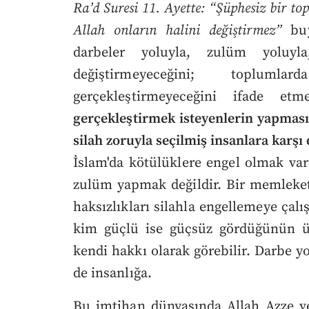
Ra’d Suresi 11. Ayette: “Şüphesiz bir to
Allah onların halini değiştirmez”
bu
darbeler yoluyla, zulüm yoluyla
değiştirmeyeceğini; topluml
gerçekleştirmeyeceğini ifade etm
gerçekleştirmek isteyenlerin yapması
silah zoruyla seçilmiş insanlara karş
İslam'da kötülüklere engel olmak va
zulüm yapmak değildir. Bir memlekett
haksızlıkları silahla engellemeye ça
kim güçlü ise güçsüz gördüğünün üz
kendi hakkı olarak görebilir. Darbe y
de insanlığa.
Bu imtihan dünyasında Allah Azze ve 