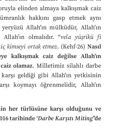
zoruyla elinden almaya kalkışmak caiz
kümranlık hakkını gasp etmek aynı
u yeryüzü Allah'ın mülküdür, Allah'ın
llah’ın olmalıdır. “
vela yüşrikü fi
iç kimseyi ortak etmez
. (Kehf-26)
Nasıl
eye kalkışmak caiz değilse Allah'ın
 caiz olamaz
. Milletimiz silahlı darbe
karşı geldiği gibi Allah'ın yetkisinin
rşı koymayı öğrenmelidir, Allah'ın
in her türlüsüne karşı olduğunu ve
016 tarihinde ‘
Darbe Karşıtı Miting
”de