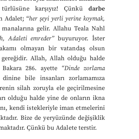
r türlüsüne karşıyız! Çünkü
darbe
n Adalet; “
her şeyi yerli yerine koymak,
 manalarına gelir. Allahu Teala Nahl
h, Adaleti emreder”
buyuruyor. İster
makamı olmayan bir vatandaş olsun
gereğidir. Allah, Allah olduğu halde
 Bakara 286. ayette
“Dinde zorlama
dinine bile insanları zorlamamıza
enin silah zoruyla ele geçirilmesine
arı olduğu halde yine de onların ikna
ı, kendi istekleriyle iman etmelerini
ktadır. Bize de yeryüzünde değişiklik
aktadır. Çünkü bu Adalete terstir.