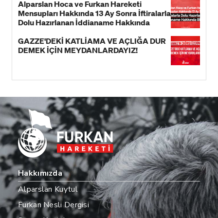
Alparslan Hoca ve Furkan Hareketi
Mensupları Hakkında 13 Ay Sonra İftiralarla
Dolu Hazırlanan İddianame Hakkında
Bildiri!
GAZZE'DEKİ KATLİAMA VE AÇLIĞA DUR
DEMEK İÇİN MEYDANLARDAYIZ!
Hakkımızda
Alparslan Kuytul
Furkan Nesli Dergisi