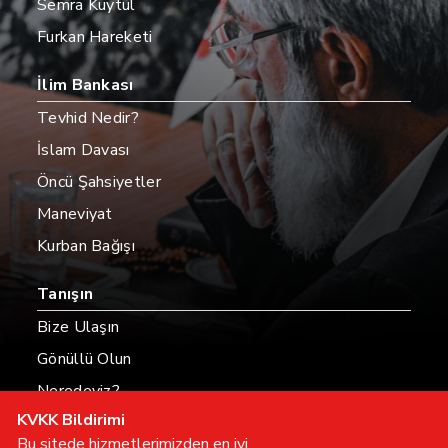
Semra Kuytul
Furkan Hareketi
İlim Bankası
Tevhid Nedir?
İslam Davası
Öncü Şahsiyetler
Maneviyat
Kurban Bağışı
Tanışın
Bize Ulaşın
Gönüllü Olun
Neredeyiz?
KVKK Bildirimi
Hesaplarımız
Bu sitede hizmetlerimizden en iyi