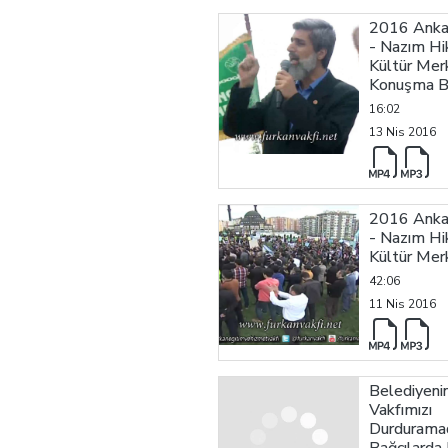
2016 Ankar
- Nazım H
Kültür Merk
Konuşma 
16:02
13 Nis 2016
2016 Ankar
- Nazım H
Kültür Mer
42:06
11 Nis 2016
Belediyenin
Vakfımızı
Durduramad