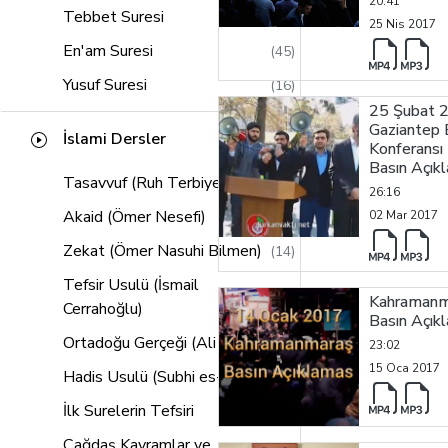
20:41
Tebbet Suresi
(1)
25 Nis 2017
En'am Suresi
(45)
Yusuf Suresi
(16)
25 Şubat 2
Kasas Suresi
(14)
Gaziantep 
İslami Dersler
Konferansı İ
Hud Suresi
(21)
Basın Açık
Tasavvuf (Ruh Terbiyemiz)
(20)
Saffat Suresi
(13)
26:16
Akaid (Ömer Nesefi)
02 Mar 2017
(16)
Lokman Suresi
(11)
Zekat (Ömer Nasuhi Bilmen)
(14)
Sebe Suresi
(12)
Tefsir Usulü (İsmail
Zumer Suresi
(16)
(16)
Kahramanm
Cerrahoğlu)
Basın Açık
Müddessir Suresi
(2)
Ortadoğu Gerçeği (Ali Bulaç)
(10)
23:02
Al-i İmran Suresi
(58)
15 Oca 2017
Hadis Usulü (Subhi es-Salih)
(18)
Alak Suresi
(2)
İlk Surelerin Tefsiri
(18)
Müzzemmil Suresi
(2)
Çağdaş Kavramlar ve