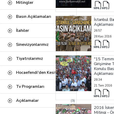
Kâfirun Suresi
(1)
Fıkıh Usulü
Mitingler
(0)
(5)
Fil Suresi
(1)
Meal Dersleri
(0)
Basın Açıklamaları
(15)
Tin Suresi
(1)
İstanbul Ba
Açıklaması
Abese Suresi
(1)
İlahiler
(53)
26:57
Kehf Suresi
(24)
28 Kas 2016
Nuh Suresi
Sinevizyonlarımız
(61)
(3)
Nahl Suresi
(42)
Tiyatrolarımız
(5)
"15 Temmu
İbrahim Suresi
(17)
Girişimine 
Konulu Bas
Enbiya Suresi
(34)
Hocaefendi'den Kesitler
(453)
Açıklaması
Felak Suresi
(1)
28:34
21 Tem 2016
Tv Programları
(5)
Mü'minun Suresi
(18)
Açıklamalar
(9)
2016 İske
Mitingi - 