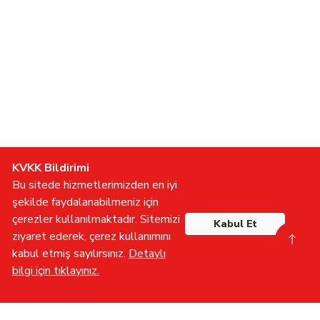
KVKK Bildirimi
Bu sitede hizmetlerimizden en iyi
şekilde faydalanabilmeniz için
çerezler kullanılmaktadır. Sitemizi
Kabul Et
ziyaret ederek, çerez kullanımını
kabul etmiş sayılırsınız.
Detaylı
bilgi için tıklayınız.
Gönüllü Olun
İletişime Geçin
Furkan TV