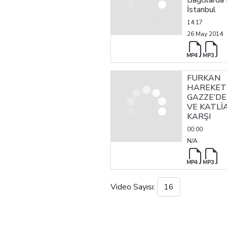
Bağcılarda
İstanbul
Konferansım
14:17
ile İlgili K
26 May 2014
FURKAN
HAREKET
GAZZE’DEK
VE KATL
KARŞI
BASIN AÇ
00:00
N/A
Video Sayısı: