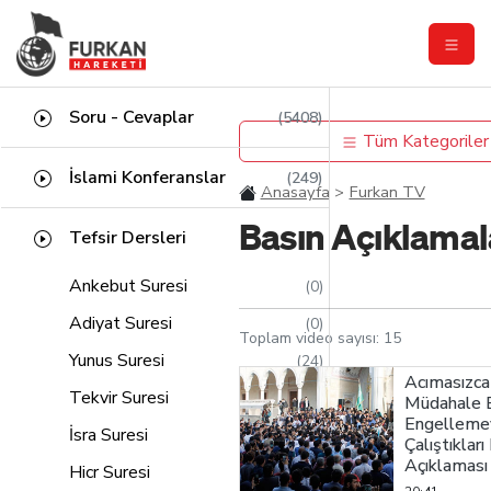
Soru - Cevaplar
(5408)
Tüm Kategoriler
İslami Konferanslar
(249)
Anasayfa
Furkan TV
Basın Açıklamal
Tefsir Dersleri
Ankebut Suresi
(0)
Adiyat Suresi
(0)
Toplam video sayısı:
15
Yunus Suresi
(24)
Acımasızca
Tekvir Suresi
(2)
Müdahale 
Engelleme
İsra Suresi
(31)
Çalıştıkları
Açıklaması
Hicr Suresi
(9)