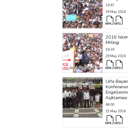
19:47
29 May 2016
2016 İske
Mitingi
18:29
29 May 2016
Urfa Bayan
Konferansı
Engellenme
Açıklaması
48:00
25 May 2016