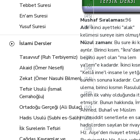
Tebbet Suresi
(1)
En'am Suresi
(45)
Mushaf Sıralaması
:96
Yusuf Suresi
(16)
Adı
: İkinci ayetteki "alak"
kelimesi sureye isim olmuşt
Kasas Suresi
(14)
Nüzul zamanı
: Bu sure iki 
İslami Dersler
Hud Suresi
(21)
ayrılır. Birinci kısım, "İkra"da
Tasavvuf (Ruh Terbiyemiz)
beşinci ayet olan "ma lem
(20)
Saffat Suresi
(13)
ya'lem"e kadardır. İkinci kısı
Akaid (Ömer Nesefi)
(16)
Lokman Suresi
(11)
"Kellâ inne'l-insane le yet
Zekat (Ömer Nasuhi Bilmen)
(14)
Sebe Suresi
surenin sonuna kadardır. C
(12)
ulema, birinci kısmın Rasulu
Tefsir Usulü (İsmail
Zumer Suresi
(16)
(16)
gelen ilk vahiy olduğunda it
Cerrahoğlu)
Müddessir Suresi
(2)
etmiştir. Bunun hakkında, 
Ortadoğu Gerçeği (Ali Bulaç)
(10)
Ahmed, Buharî ve Müslim
Al-i İmran Suresi
(58)
müteaddit senetlerle en sa
Hadis Usulü (Subhi es-Salih)
(18)
Alak Suresi
(2)
hadislerden sayılan bir rivay
İlk Surelerin Tefsiri
(18)
Hz. Aişe'den rivayet etmişle
Müzzemmil Suresi
(2)
Çağdaş Kavramlar ve