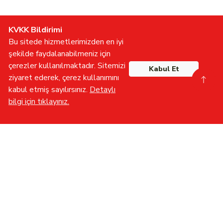
KVKK Bildirimi
Bu sitede hizmetlerimizden en iyi
şekilde faydalanabilmeniz için
çerezler kullanılmaktadır. Sitemizi
Kabul Et
ziyaret ederek, çerez kullanımını
kabul etmiş sayılırsınız.
Detaylı
bilgi için tıklayınız.
Gönüllü Olun
İletişime Geçin
Furkan TV