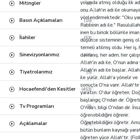
Kâfirun Suresi
(1)
yolunda atmış olduğu ilk a
Fıkıh Usulü
Mitingler
(0)
(5)
onu Allah'ın adı ile okumay
Fil Suresi
(1)
Meal Dersleri
(0)
yönlendirmektedir: "Oku ya
Basın Açıklamaları
(15)
Tin Suresi
(1)
Rabbinin adı ile." Rasulullah
inen bu biricik bölümle iman
Abese Suresi
(1)
İlahiler
(53)
düşünce sisteminin geniş o
Kehf Suresi
(24)
temeli atılmış oldu. Her iş, 
Nuh Suresi
Sinevizyonlarımız
davranış, her adım, her çalı
(61)
(3)
Allah'ın adı ile, O'nun adına y
Nahl Suresi
(42)
Allah'ın adı ile başlar, Allah
Tiyatrolarımız
(5)
İbrahim Suresi
(17)
ile yürür, Allah'a yönelir ve
sonuçta O'na varır. Allah'tır
Enbiya Suresi
(34)
Hocaefendi'den Kesitler
(453)
yaratan. O'dur öğreten. Do
Felak Suresi
(1)
başlangıç O'ndan dır. Öğre
Tv Programları
(5)
O'ndan, bilgi O'ndan dır. İns
Mü'minun Suresi
(18)
öğrenebildiğini öğrenir.
Öğretebildiğini öğretir. Am
Açıklamalar
(9)
bütün bunların kaynağı yara
öğreten yüce Allah'tır. (Fizil