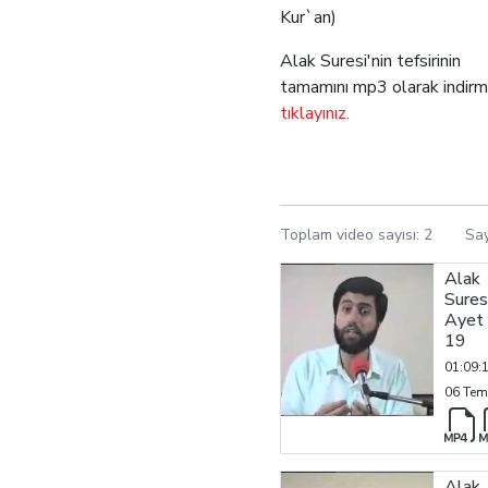
Kur`an)
Alak Suresi'nin tefsirinin
tamamını
mp3 olarak indirme
tıklayınız.
Toplam video sayısı:
2
Sa
Alak
Sures
Ayet 
19
01:09:
06 Tem
Alak