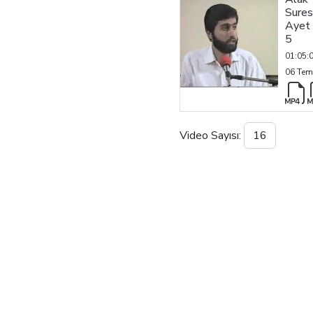
Sures
Ayet 
5
01:05:
06 Tem
Video Sayısı: