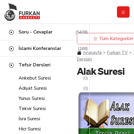
Soru - Cevaplar
(5408)
Tüm Kategoriler
İslami Konferanslar
(248)
Anasayfa
Furkan TV
Dersleri
Tefsir Dersleri
Alak Suresi
Ankebut Suresi
(0)
Adiyat Suresi
(0)
Yunus Suresi
(24)
Tekvir Suresi
(2)
İsra Suresi
(31)
Hicr Suresi
(9)