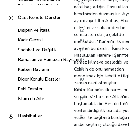
Bu rivayette Hz. Aişe, vahy
(15)
Mü'min Suresi
(20)
Düzenler (Ali Bulaç)
nasıl başladığını Rasulullah'
Fussilet Suresi
(13)
kendisinden duymuştur. Ayr
Yoldaki İşaretler (Seyyid
Özel Konulu Dersler
(12)
aynı rivayet İbn Abbas, Eb
Şura Suresi
Kutub)
(23)
el Eş'ari ve sahabeden bir
Disiplin ve İtaat
(2)
Zuhruf Suresi
Kavaid-ul Fıkhiyye
(18)
(30)
cemaatten de şu şekilde
Kadir Gecesi
(8)
menkuldür: "Kur'an'ın ilk ine
Duhan Suresi
Hz. Peygamberin Hayatı
(8)
(11)
ayetleri bunlardır." İkinci kıs
(Nedvi)
Sadakat ve Bağlılık
(2)
Casiye Suresi
(10)
Rasulullah Harem-i Şerif'te
Ahkam Tefsiri (Sabuni)
(10)
Ramazan ve Ramazan Bayramı
(9)
Araf Suresi
namaz kılmaya başladığı ve
(20)
Hac (Ömer Nasuhi Bilmen)
Cehil'in de onu namazdan
(13)
Kurban Bayramı
(6)
Ahkaf Suresi
(15)
menetmek için tehdit ettiği
Risaleler (Bediüzzaman Said
Diğer Konulu Dersler
(8)
Zariyat Suresi
(11)
(9)
zaman nazil olmuştur.
Nursi)
Eski Dersler
(66)
Konu
: Kur'an'ın ilk suresi bu
Gaşiye Suresi
(3)
Seçme Hadisler
(7)
suredir. Ve bu sure Allah'ın 
İslam'da Aile
(7)
Duha Suresi
(1)
başlamaktadır. Resulullah'ı
İman - Küfür Sınırı (Tekfir
(18)
yönlendirdiği ilk esnada, yü
İnşirah Suresi
(1)
Meselesi)
Hasbihaller
(8)
yücesi ile bağlantı kurduğu i
Tekasûr Suresi
(1)
İslam (Said Havva)
(9)
anda, seçilmiş olduğu dave