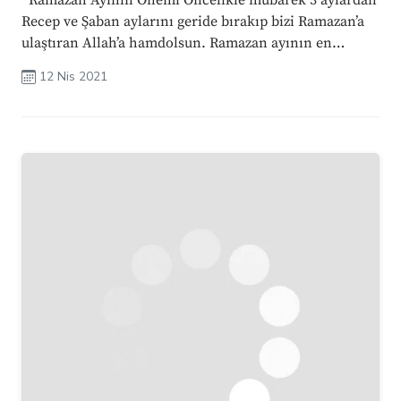
Recep ve Şaban aylarını geride bırakıp bizi Ramazan’a
ulaştıran Allah’a hamdolsun. Ramazan ayının en
önemli ibadeti şüphesiz ki oruçtur. Farz olan bu
12 Nis 2021
kıymetli ibadeti ...