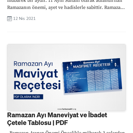
mübarek bir aydır. 11 Ayın Sultanı olarak adlandırılan
Ramazanın önemi, ayet ve hadislerle sabittir. Ramazan,
affın, mağfiretin, hayat muhasebesinin, kardeşliğin,
12 Nis 2021
sabrın kapısıdır. Ramazan Ne ...
Ramazan Ayı Maneviyat ve İbadet
Çetele Tablosu | PDF
Ramazan Ayının Önemi Öncelikle mübarek 3 aylardan