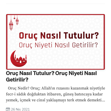
Oruç Nasıl Tutulur? Oruç Niyeti Nasıl
Getirilir?
Oruç Nedir? Oruç; Allah'ın rızasını kazanmak niyetiyle
fecr-i sâdık doğduktan itibaren, güneş batıncaya kadar
yemek, içmek ve cinsî yaklaşmayı terk etmek demektir.
Orucun Arapçası ‘’savm ve siyam'dır.’’ Bu iki terim de
26 Nis 2021