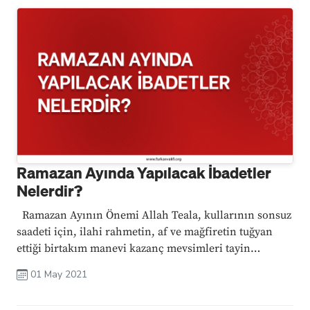
Ramazan Ayında Yapılacak İbadetler
Nelerdir?
Ramazan Ayının Önemi Allah Teala, kullarının sonsuz
saadeti için, ilahi rahmetin, af ve mağfiretin tuğyan
ettiği birtakım manevi kazanç mevsimleri tayin
etmiştir. Şüphesiz bu mevsimlerin en bereketlisi
01 May 2021
Ramazan-ı Şerif’tir. Zira: Kur’an-ı Kerim ...