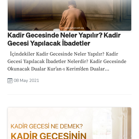
Kadir Gecesinde Neler Yapılır? Kadir
Gecesi Yapılacak İbadetler
İçindekiler Kadir Gecesinde Neler Yapılır? Kadir
Gecesi Yapılacak İbadetler Nelerdir? Kadir Gecesinde
Okunacak Dualar Kur’an-ı Kerim’den Dualar
Peygamberimizin Dilinden Dualar Kadir Gecesinde
08 May 2021
Çekilecek Tespihler Var mıdır? Kadir Gecesi ile İlgili
Ayet ve Hadisler Kadir Gecesi ile İlgili Hadisler Kadir
...