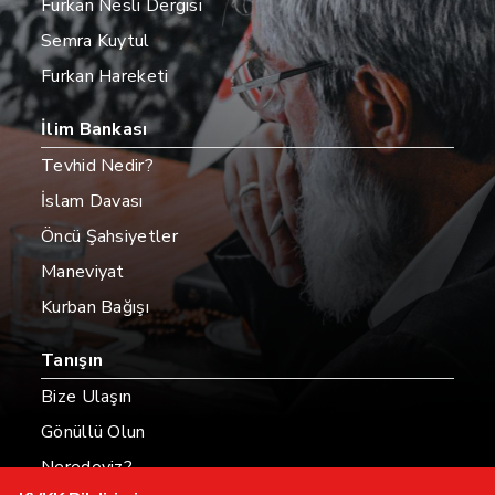
Furkan Nesli Dergisi
Semra Kuytul
Furkan Hareketi
İlim Bankası
Tevhid Nedir?
İslam Davası
Öncü Şahsiyetler
Maneviyat
Kurban Bağışı
Tanışın
Bize Ulaşın
Gönüllü Olun
Neredeyiz?