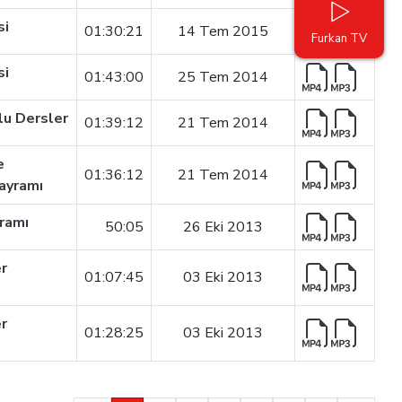
si
01:30:21
14 Tem 2015
Furkan TV
si
01:43:00
25 Tem 2014
lu Dersler
01:39:12
21 Tem 2014
e
01:36:12
21 Tem 2014
ayramı
ramı
50:05
26 Eki 2013
er
01:07:45
03 Eki 2013
er
01:28:25
03 Eki 2013