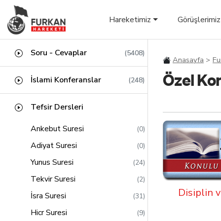
Hareketimiz
Görüşlerimiz
Soru - Cevaplar
(5408)
Anasayfa
Fu
Özel Ko
İslami Konferanslar
(248)
Tefsir Dersleri
Ankebut Suresi
(0)
Adiyat Suresi
(0)
Yunus Suresi
(24)
Tekvir Suresi
(2)
Disiplin v
İsra Suresi
(31)
Hicr Suresi
(9)