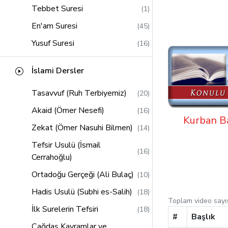
Tebbet Suresi
(1)
En'am Suresi
(45)
Yusuf Suresi
(16)
Kasas Suresi
(14)
İslami Dersler
Hud Suresi
(21)
Tasavvuf (Ruh Terbiyemiz)
(20)
Saffat Suresi
(13)
Akaid (Ömer Nesefi)
(16)
Lokman Suresi
(11)
Kurban B
Zekat (Ömer Nasuhi Bilmen)
(14)
Sebe Suresi
(12)
Tefsir Usulü (İsmail
Zumer Suresi
(16)
(16)
Cerrahoğlu)
Müddessir Suresi
(2)
Ortadoğu Gerçeği (Ali Bulaç)
(10)
Al-i İmran Suresi
(58)
Hadis Usulü (Subhi es-Salih)
(18)
Alak Suresi
(2)
Toplam video sayı
İlk Surelerin Tefsiri
(18)
Müzzemmil Suresi
#
Başlık
(2)
Çağdaş Kavramlar ve