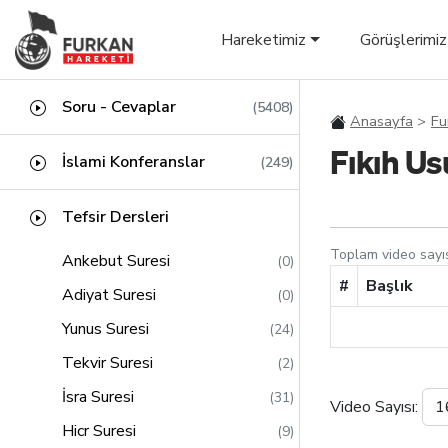
Hareketimiz
Görüşlerimiz
Soru - Cevaplar
(5408)
Anasayfa
Fu
Fıkıh Us
İslami Konferanslar
(249)
Tefsir Dersleri
Toplam video sayı
Ankebut Suresi
(0)
#
Başlık
Adiyat Suresi
(0)
Yunus Suresi
(24)
Tekvir Suresi
(2)
İsra Suresi
(31)
Video Sayısı:
Hicr Suresi
(9)