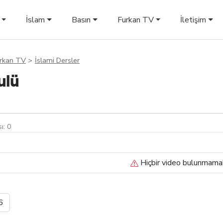
İslam
Basın
Furkan TV
İletişim
rkan TV
İslami Dersler
ulü
sı:
0
Hiçbir video bulunmama