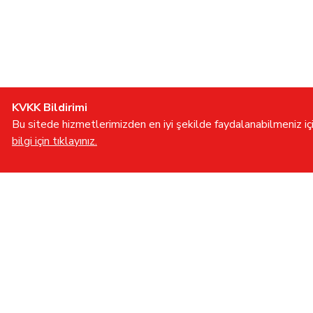
KVKK Bildirimi
Bu sitede hizmetlerimizden en iyi şekilde faydalanabilmeniz için
bilgi için tıklayınız.