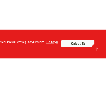
ını kabul etmiş sayılırsınız.
Detaylı
Kabul Et