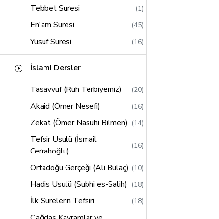
Tebbet Suresi
(1)
En'am Suresi
(45)
Yusuf Suresi
(16)
Kasas Suresi
(14)
İslami Dersler
Hud Suresi
(21)
Tasavvuf (Ruh Terbiyemiz)
(20)
Saffat Suresi
(13)
Akaid (Ömer Nesefi)
(16)
Lokman Suresi
(11)
Zekat (Ömer Nasuhi Bilmen)
(14)
Sebe Suresi
(12)
Tefsir Usulü (İsmail
Zumer Suresi
(16)
(16)
Cerrahoğlu)
Müddessir Suresi
(2)
Ortadoğu Gerçeği (Ali Bulaç)
(10)
Al-i İmran Suresi
(58)
Hadis Usulü (Subhi es-Salih)
(18)
Alak Suresi
(2)
İlk Surelerin Tefsiri
(18)
Müzzemmil Suresi
(2)
Çağdaş Kavramlar ve