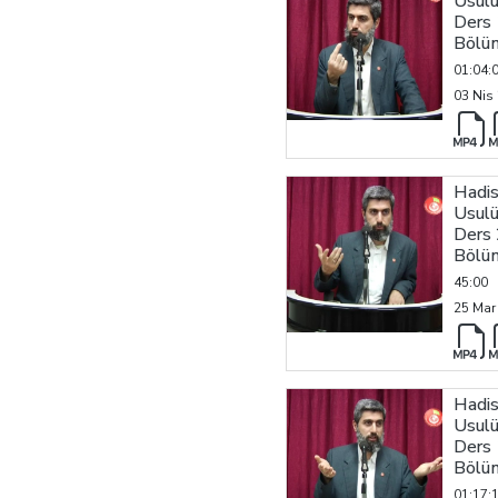
Usulü
Ders 
Bölü
01:04:
03 Nis
Hadi
Usulü
Ders 
Bölü
45:00
25 Mar
Hadi
Usulü
Ders 
Bölü
01:17: