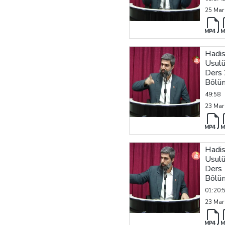
25 Mar
Hadi
Usulü
Ders 
Bölü
49:58
23 Mar
Hadi
Usulü
Ders 
Bölü
01:20:
23 Mar