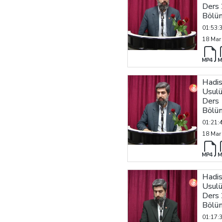
Ders 
Bölü
01:53:
18 Mar
Hadi
Usulü
Ders 
Bölü
01:21:
18 Mar
Hadi
Usulü
Ders 
Bölü
01:17: