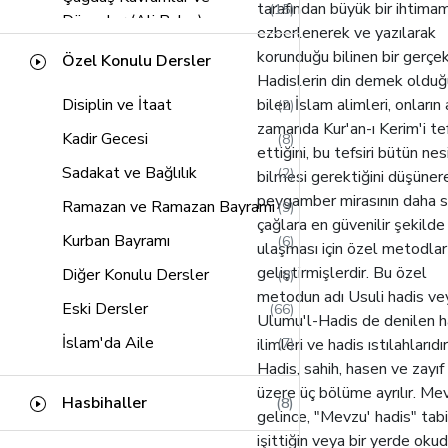
tarafından büyük bir ihtima
(15)
Mü'min Suresi
(20)
Düzenler (Ali Bulaç)
ezberlenerek ve yazılarak
Fussilet Suresi
(13)
Yoldaki İşaretler (Seyyid
korunduğu bilinen bir gerçek
Özel Konulu Dersler
(12)
Şura Suresi
Kutub)
(23)
Hadislerin din demek oldu
Disiplin ve İtaat
bilen İslam alimleri, onların 
(2)
Zuhruf Suresi
Kavaid-ul Fıkhiyye
(18)
(30)
zamanda Kur'an-ı Kerim'i tef
Kadir Gecesi
(8)
Duhan Suresi
Hz. Peygamberin Hayatı
(8)
ettiğini, bu tefsiri bütün nes
(11)
(Nedvi)
Sadakat ve Bağlılık
(2)
bilmesi gerektiğini düşüner
Casiye Suresi
(10)
peygamber mirasının daha s
Ahkam Tefsiri (Sabuni)
(10)
Ramazan ve Ramazan Bayramı
(9)
Araf Suresi
(20)
çağlara en güvenilir şekilde
Hac (Ömer Nasuhi Bilmen)
(13)
Kurban Bayramı
(6)
Ahkaf Suresi
ulaşması için özel metodlar
(15)
Risaleler (Bediüzzaman Said
geliştirmişlerdir. Bu özel
Diğer Konulu Dersler
(8)
Zariyat Suresi
(11)
(9)
Nursi)
metodun adı Usuli hadis ve
Eski Dersler
(66)
Gaşiye Suresi
(3)
Ulumu'l-Hadis de denilen h
Seçme Hadisler
(7)
İslam'da Aile
(7)
ilimleri ve hadis ıstılahlarıdır
Duha Suresi
(1)
İman - Küfür Sınırı (Tekfir
Hadis, sahih, hasen ve zayı
(18)
İnşirah Suresi
(1)
Meselesi)
üzere üç bölüme ayrılır. Me
Hasbihaller
(8)
gelince, "Mevzu' hadis" tabir
Tekasûr Suresi
(1)
İslam (Said Havva)
(9)
işittiğin veya bir yerde oku