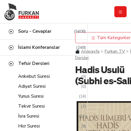
Soru - Cevaplar
(5408)
Tüm Kategoriler
İslami Konferanslar
(248)
Anasayfa
Furkan TV
Dersler
Tefsir Dersleri
Hadis Usulü
Ankebut Suresi
(0)
(Subhi es-Sal
Adiyat Suresi
(0)
Yunus Suresi
(24)
Tekvir Suresi
(2)
İsra Suresi
(31)
Hicr Suresi
(9)