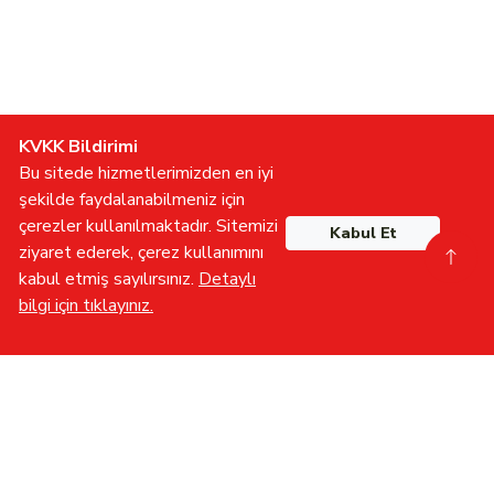
KVKK Bildirimi
Bu sitede hizmetlerimizden en iyi
şekilde faydalanabilmeniz için
çerezler kullanılmaktadır. Sitemizi
Kabul Et
ziyaret ederek, çerez kullanımını
kabul etmiş sayılırsınız.
Detaylı
bilgi için tıklayınız.
Gönüllü Olun
İletişime Geçin
Furkan TV