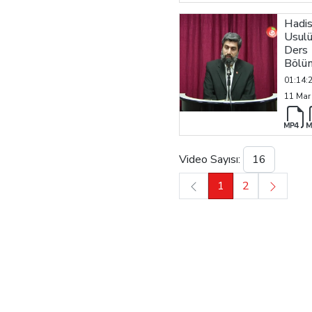
Hadi
Usulü
Ders 
Bölü
01:14:
11 Mar
Video Sayısı:
1
2