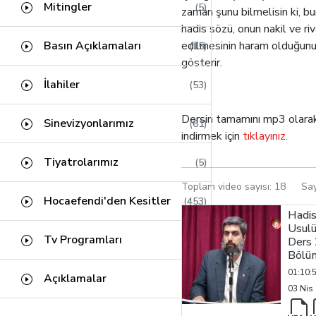
Kâfirun Suresi
(1)
Fıkıh Usulü
Mitingler
(0)
(5)
zaman şunu bilmelisin ki, bu
Fil Suresi
(1)
hadis sözü, onun nakil ve ri
Meal Dersleri
(0)
Basın Açıklamaları
edilmesinin haram olduğun
(15)
Tin Suresi
(1)
gösterir.
Abese Suresi
(1)
İlahiler
(53)
Kehf Suresi
(24)
Dersin tamamını mp3 olara
Nuh Suresi
Sinevizyonlarımız
(61)
(3)
indirmek için
tıklayınız.
Nahl Suresi
(42)
Tiyatrolarımız
(5)
İbrahim Suresi
(17)
Toplam video sayısı:
18
Sa
Enbiya Suresi
(34)
Hocaefendi'den Kesitler
(453)
Hadi
Felak Suresi
(1)
Usulü
Tv Programları
(5)
Ders 
Mü'minun Suresi
(18)
Bölü
01:10:
Açıklamalar
(9)
03 Nis