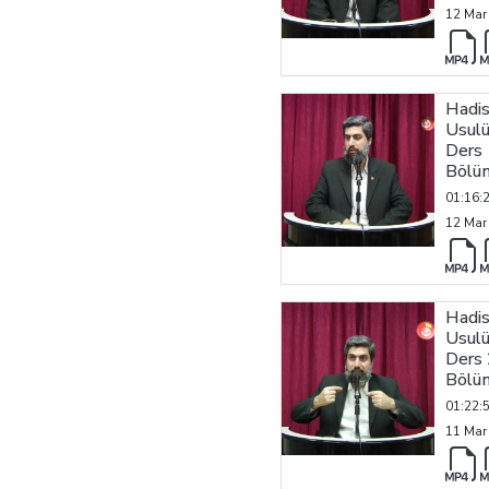
12 Mar
Hadi
Usulü
Ders 
Bölü
01:16:
12 Mar
Hadi
Usulü
Ders 
Bölü
01:22:
11 Mar