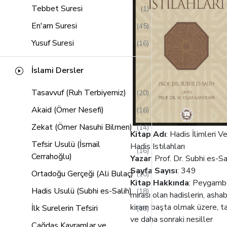
Tebbet Suresi
(1)
En'am Suresi
(45)
Yusuf Suresi
(16)
Kasas Suresi
(14)
İslami Dersler
Hud Suresi
(21)
Tasavvuf (Ruh Terbiyemiz)
(20)
Saffat Suresi
(13)
Akaid (Ömer Nesefi)
(16)
Lokman Suresi
(11)
Zekat (Ömer Nasuhi Bilmen)
(14)
Sebe Suresi
(12)
Kitap Adı
: Hadis İlimleri V
Tefsir Usulü (İsmail
Zumer Suresi
Hadis Istılahları
(16)
(16)
Cerrahoğlu)
Yazar
: Prof. Dr. Subhi es-Sa
Müddessir Suresi
(2)
Sayfa Sayısı
: 349
Ortadoğu Gerçeği (Ali Bulaç)
(10)
Al-i İmran Suresi
(58)
Kitap Hakkında
: Peygamb
Hadis Usulü (Subhi es-Salih)
(18)
mirası olan hadislerin, ashab
Alak Suresi
(2)
kiram başta olmak üzere, ta
İlk Surelerin Tefsiri
(18)
Müzzemmil Suresi
(2)
ve daha sonraki nesiller
Çağdaş Kavramlar ve