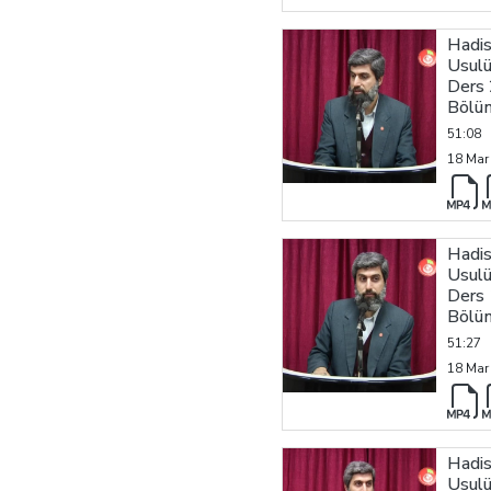
Hadi
Usulü
Ders 
Bölü
51:08
18 Mar
Hadi
Usulü
Ders 
Bölü
51:27
18 Mar
Hadi
Usulü