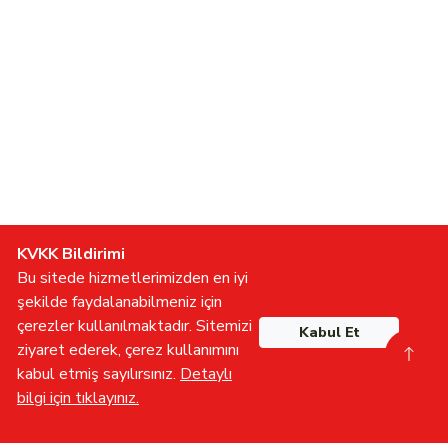
KVKK Bildirimi
Bu sitede hizmetlerimizden en iyi
şekilde faydalanabilmeniz için
çerezler kullanılmaktadır. Sitemizi
Kabul Et
ziyaret ederek, çerez kullanımını
kabul etmiş sayılırsınız.
Detaylı
bilgi için tıklayınız.
Gönüllü Olun
İletişime Geçin
Furkan TV