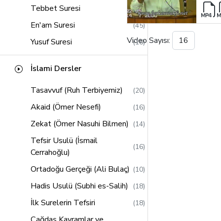
Tebbet Suresi
(1)
En'am Suresi
(45)
Video Sayısı:
Yusuf Suresi
(16)
Kasas Suresi
(14)
İslami Dersler
Hud Suresi
(21)
Tasavvuf (Ruh Terbiyemiz)
(20)
Saffat Suresi
(13)
Akaid (Ömer Nesefi)
(16)
Lokman Suresi
(11)
Zekat (Ömer Nasuhi Bilmen)
(14)
Sebe Suresi
(12)
Tefsir Usulü (İsmail
Zumer Suresi
(16)
(16)
Cerrahoğlu)
Müddessir Suresi
(2)
Ortadoğu Gerçeği (Ali Bulaç)
(10)
Al-i İmran Suresi
(58)
Hadis Usulü (Subhi es-Salih)
(18)
Alak Suresi
(2)
İlk Surelerin Tefsiri
(18)
Müzzemmil Suresi
(2)
Çağdaş Kavramlar ve