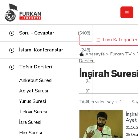
Soru - Cevaplar
(5408)
Tüm Kategoriler
İslami Konferanslar
(248)
Anasayfa
Furkan TV
Dersleri
Tefsir Dersleri
İnşirah Sures
Ankebut Suresi
(0)
Adiyat Suresi
(0)
Yunus Suresi
(24)
Toplam video sayısı:
1
Sa
Tekvir Suresi
(2)
İnşira
Ayet
İsra Suresi
(31)
01:16:
Hicr Suresi
(9)
05 Oca