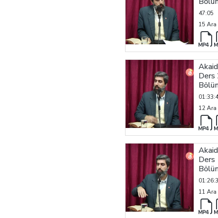
Bölü
47:05
15 Ara
Akaid
Ders 
Bölü
01:33:
12 Ara
Akaid
Ders 
Bölü
01:26:
11 Ara