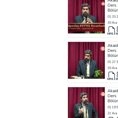
Akaid
Ders 
Bölü
01:33:
30 Ara
Akaid
Ders 
Bölü
01:27:
30 Ara
Akaid
Ders 
Bölü
01:19:
21 Ara