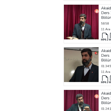
Akaid
Ders 
Bölü
58:58
11 Ara
Akaid
Ders 
Bölü
01:34:
11 Ara
Akaid
Ders 
Bölü
01:24: