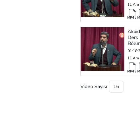
11 Ara
Akaid
Ders 
Bölü
01:18:
11 Ara
Video Sayısı: