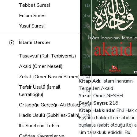
Tebbet Suresi
(1)
En'am Suresi
(45)
Yusuf Suresi
(16)
Kasas Suresi
(14)
İslami Dersler
Hud Suresi
(21)
Tasavvuf (Ruh Terbiyemiz)
(20)
Saffat Suresi
(13)
Akaid (Ömer Nesefi)
(16)
Lokman Suresi
(11)
Zekat (Ömer Nasuhi Bilmen)
(14)
Sebe Suresi
(12)
Kitap Adı
: İslam İnancının
Tefsir Usulü (İsmail
Zumer Suresi
Temelleri Akaid
(16)
(16)
Cerrahoğlu)
Yazar
: Ömer NESEFİ
Müddessir Suresi
(2)
Sayfa Sayısı
: 218
Ortadoğu Gerçeği (Ali Bulaç)
(10)
Al-i İmran Suresi
(58)
Kitap Hakkında
: Ehli Hak d
Hadis Usulü (Subhi es-Salih)
(18)
Eşyanın hakikatleri sabittir,
Alak Suresi
(2)
bunlarla (sabit olduğu ile) a
İlk Surelerin Tefsiri
(18)
Müzzemmil Suresi
(2)
ilim tahakkuk edicidir. Bu,
Çağdaş Kavramlar ve