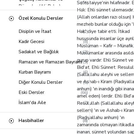
Sofestaiyye'nin hılafınadır. E
(15)
Mü'min Suresi
(20)
Düzenler (Ali Bulaç)
Hak: Ehli sünnet ulemasıdır.
Fussilet Suresi
(13)
Yoldaki İşaretler (Seyyid
(Allah onlardan razı olsun)
Özel Konulu Dersler
(12)
Şura Suresi
Kutub)
(23)
mezheb bunlar olduğu için '
Disiplin ve İtaat
Hak' diye tabir etti. İtikad
(2)
Zuhruf Suresi
Kavaid-ul Fıkhiyye
(18)
(30)
hususunda insanlar üçe ayrılı
Kadir Gecesi
(8)
Duhan Suresi
Hz. Peygamberin Hayatı
(8)
Müslüman – Kafir – Münafık
(11)
(Nedvi)
Sadakat ve Bağlılık
(2)
Müslümanlar arasında asılda
Casiye Suresi
(10)
gurup vardır: Ehli Sünnet ve
Ahkam Tefsiri (Sabuni)
(10)
Ramazan ve Ramazan Bayramı
(9)
Araf Suresi
(20)
Bid'at. Ehli Sünnet: Resulul
Hac (Ömer Nasuhi Bilmen)
(13)
Kurban Bayramı
(6)
Ahkaf Suresi
(Sallallahu aleyhi ve sellem
(15)
Risaleler (Bediüzzaman Said
ve Ashab-ı Kiram (Radıyall
Diğer Konulu Dersler
(8)
Zariyat Suresi
(11)
(9)
Nursi)
anhum) 'ın inandığı gibi inan
Eski Dersler
(66)
Gaşiye Suresi
(3)
amel eden) lerdir. Ehli Bid'a
Seçme Hadisler
(7)
İslam'da Aile
(7)
Resulullah (Sallallahu aley
Duha Suresi
(1)
İman - Küfür Sınırı (Tekfir
sellem) 'ın ve Ashab-ı Kira
(18)
İnşirah Suresi
(1)
Meselesi)
(Radıyallahu anhum) 'ın
Hasbihaller
(8)
zamanında olmayan itikadlar
Tekasûr Suresi
(1)
İslam (Said Havva)
(9)
inanan, sünnet yolundan sap