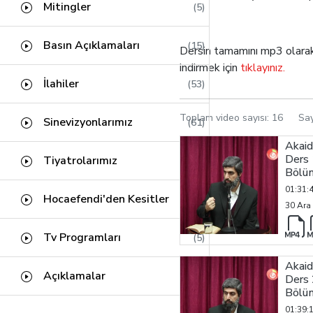
Kâfirun Suresi
(1)
Fıkıh Usulü
Mitingler
(0)
(5)
Fil Suresi
(1)
Meal Dersleri
(0)
Basın Açıklamaları
(15)
Tin Suresi
Dersin tamamını mp3 olara
(1)
indirmek için
tıklayınız.
Abese Suresi
(1)
İlahiler
(53)
Kehf Suresi
(24)
Toplam video sayısı:
16
Sa
Nuh Suresi
Sinevizyonlarımız
(61)
(3)
Nahl Suresi
Akaid
(42)
Ders 
Tiyatrolarımız
(5)
İbrahim Suresi
(17)
Bölü
01:31:
Enbiya Suresi
(34)
Hocaefendi'den Kesitler
(453)
30 Ara
Felak Suresi
(1)
Tv Programları
(5)
Mü'minun Suresi
(18)
Akaid
Açıklamalar
(9)
Ders 
Bölü
01:39: