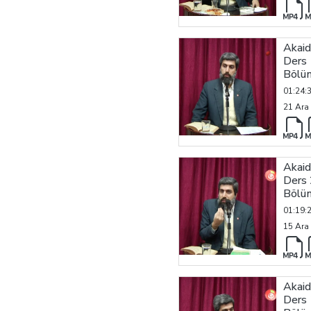
Akaid
Ders 
Bölü
01:24:
21 Ara
Akaid
Ders 
Bölü
01:19:
15 Ara
Akaid
Ders 