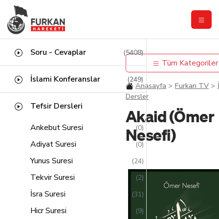
Soru - Cevaplar
(5408)
Tüm Kategoriler
İslami Konferanslar
(249)
Anasayfa
Furkan TV
Dersler
Tefsir Dersleri
Akaid (Ömer
Ankebut Suresi
(0)
Nesefi)
Adiyat Suresi
(0)
Yunus Suresi
(24)
Tekvir Suresi
(2)
İsra Suresi
(31)
Hicr Suresi
(9)