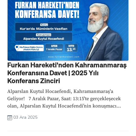
Furkan Hareketi'nden Kahramanmaraş
Konferansına Davet | 2025 Yılı
Konferans Zinciri
Alparslan Kuytul Hocaefendi, Kahramanmaraş'a
Geliyor! 7 Aralık Pazar, Saat: 13:15'te gerçekleşecek
olan, Alparslan Kuytul Hocaefendi’nin konuşmacı
olacağı bu büyük konferansta, Kur'an'da Müminlerin
03 Ara 2025
Vasıfları konusu ele alınacak; Kur'an'ın mümin bir kulu
nasıl tanımladığı ve ...