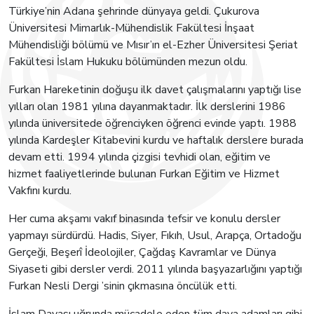
Türkiye’nin Adana şehrinde dünyaya geldi. Çukurova
Üniversitesi Mimarlık-Mühendislik Fakültesi İnşaat
Mühendisliği bölümü ve Mısır’ın el-Ezher Üniversitesi Şeriat
Fakültesi İslam Hukuku bölümünden mezun oldu.
Furkan Hareketinin doğuşu ilk davet çalışmalarını yaptığı lise
yılları olan 1981 yılına dayanmaktadır. İlk derslerini 1986
yılında üniversitede öğrenciyken öğrenci evinde yaptı. 1988
yılında Kardeşler Kitabevini kurdu ve haftalık derslere burada
devam etti. 1994 yılında çizgisi tevhidi olan, eğitim ve
hizmet faaliyetlerinde bulunan Furkan Eğitim ve Hizmet
Vakfını kurdu.
Her cuma akşamı vakıf binasında tefsir ve konulu dersler
yapmayı sürdürdü. Hadis, Siyer, Fıkıh, Usul, Arapça, Ortadoğu
Gerçeği, Beşerî İdeolojiler, Çağdaş Kavramlar ve Dünya
Siyaseti gibi dersler verdi. 2011 yılında başyazarlığını yaptığı
Furkan Nesli Dergi ’sinin çıkmasına öncülük etti.
İslam Davası uğrunda mücadele eden tüm dava adamları gibi