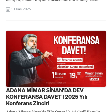
olacağı bu büyük konferansta, Komutan Peygamber ve
13 Kas 2025
Tebük Seferi konusu ele alınacaktır. Nebevi duruşu
yaşatmak için konferansımıza sizleri de ...
ADANA MİMAR SİNAN'DA DEV
KONFERANSA DAVET | 2025 Yılı
Konferans Zinciri