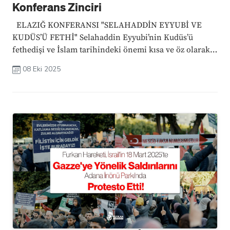
Konferans Zinciri
ELAZIĞ KONFERANSI "SELAHADDİN EYYUBİ VE
KUDÜS’Ü FETHİ" Selahaddin Eyyubi’nin Kudüs’ü
fethedişi ve İslam tarihindeki önemi kısa ve öz olarak
ele alınacaktır. Katılımcılar, tarihi olayların günümüzle
08 Eki 2025
bağlantısını kavrayacaktır. Konferans Bilgileri Tarih:
10 Ekim 2025 ...