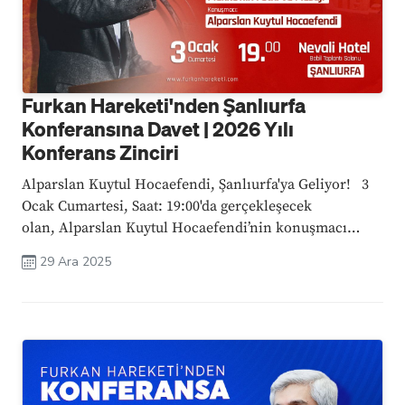
Furkan Hareketi'nden Şanlıurfa
Konferansına Davet | 2026 Yılı
Konferans Zinciri
Alparslan Kuytul Hocaefendi, Şanlıurfa'ya Geliyor! 3
Ocak Cumartesi, Saat: 19:00'da gerçekleşecek
olan, Alparslan Kuytul Hocaefendi’nin konuşmacı
olacağı bu büyük konferansta, Mekke'nin Fethi ve
29 Ara 2025
Mesajı konusu ele alınacak; Mekke’nin Fethi’nin İslam
tarihindeki yeri, mesajı ...