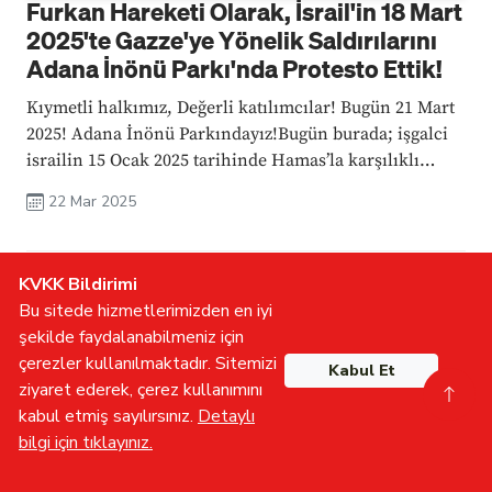
Furkan Hareketi Olarak, İsrail'in 18 Mart
2025'te Gazze'ye Yönelik Saldırılarını
Adana İnönü Parkı'nda Protesto Ettik!
Kıymetli halkımız, Değerli katılımcılar! Bugün 21 Mart
2025! Adana İnönü Parkındayız!Bugün burada; işgalci
israilin 15 Ocak 2025 tarihinde Hamas’la karşılıklı
olarakkabul ettiği ateşkesi, 18 Mart 2025 tarihinde tek
22 Mar 2025
taraflı olarak bozması ...
KVKK Bildirimi
Tüm Haberler
Bu sitede hizmetlerimizden en iyi
şekilde faydalanabilmeniz için
Basın Bildirileri
çerezler kullanılmaktadır. Sitemizi
Kabul Et
ziyaret ederek, çerez kullanımını
kabul etmiş sayılırsınız.
Detaylı
Batman’da Ramazan Brandasına Yönelik
bilgi için tıklayınız.
Polisin Orantısız Müdahalesi Hakkında
Kamuoyuna Duyuru
Gönüllü Olun
İletişime Geçin
Furkan TV