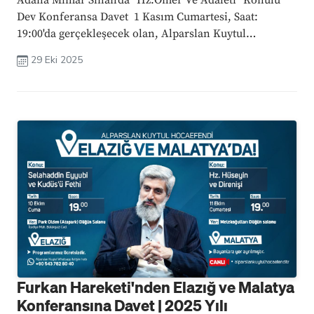
Adana Mimar Sinan'da "Hz.Ömer Ve Adaleti" Konulu
Dev Konferansa Davet 1 Kasım Cumartesi, Saat:
19:00'da gerçekleşecek olan, Alparslan Kuytul
Hocaefendi’nin konuşmacı olacağı bu büyük
29 Eki 2025
konferansta, Hz. Ömer’in adalet anlayışı ve İslam ...
Furkan Hareketi'nden Elazığ ve Malatya
Konferansına Davet | 2025 Yılı