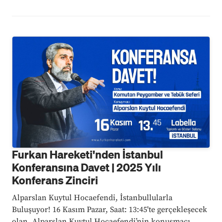
anlayışı hakkında kapsamlı bir analiz ...
Furkan Hareketi'nden İstanbul
Konferansına Davet | 2025 Yılı
Konferans Zinciri
Alparslan Kuytul Hocaefendi, İstanbullularla
Buluşuyor! 16 Kasım Pazar, Saat: 13:45'te gerçekleşecek
olan, Alparslan Kuytul Hocaefendi’nin konuşmacı