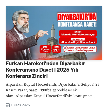
Furkan Hareketi'nden Diyarbakır
Konferansına Davet | 2025 Yılı
Konferans Zinciri
Alparslan Kuytul Hocaefendi, Diyarbakır'a Geliyor! 23
Kasım Pazar, Saat: 13:00'da gerçekleşecek
olan, Alparslan Kuytul Hocaefendi’nin konuşmacı
olacağı bu büyük konferansta, İslam’da Muhalefet
18 Kas 2025
Anlayışı konusu ele alınacak; İslam'da muhalefet