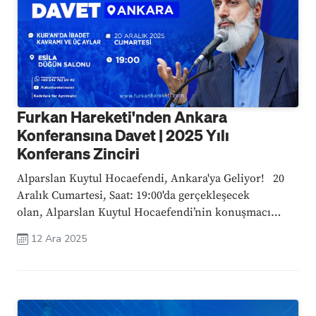
Furkan Hareketi'nden Ankara
Konferansına Davet | 2025 Yılı
Konferans Zinciri
Alparslan Kuytul Hocaefendi, Ankara'ya Geliyor! 20
Aralık Cumartesi, Saat: 19:00'da gerçekleşecek
olan, Alparslan Kuytul Hocaefendi’nin konuşmacı
olacağı bu büyük konferansta, Kur'an'da İbadet
12 Ara 2025
Kavramı ve Üç Aylar konusu ele alınacak; Üç Aylar’ın
önemi, ibadetin ...