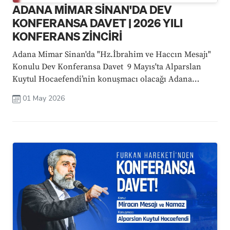
ADANA MİMAR SİNAN'DA DEV
KONFERANSA DAVET | 2026 YILI
KONFERANS ZİNCİRİ
Adana Mimar Sinan'da "Hz.İbrahim ve Haccın Mesajı"
Konulu Dev Konferansa Davet 9 Mayıs'ta Alparslan
Kuytul Hocaefendi’nin konuşmacı olacağı Adana
Mimar Sinan'daki dev konferansta, "Hz. İbrahim ve
01 May 2026
Haccın Mesajı" konusu ele alınacaktır. ...