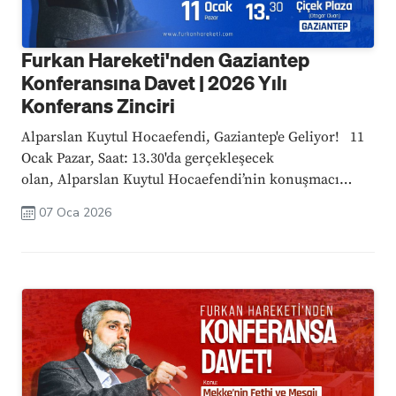
Furkan Hareketi'nden Gaziantep
Konferansına Davet | 2026 Yılı
Konferans Zinciri
Alparslan Kuytul Hocaefendi, Gaziantep'e Geliyor! 11
Ocak Pazar, Saat: 13.30'da gerçekleşecek
olan, Alparslan Kuytul Hocaefendi’nin konuşmacı
olacağı bu büyük konferansta, Miracın Mesajı ve
07 Oca 2026
Namaz konusu ele alınacak; Miraç hadisesinin manevî
boyutunu, namazın hayatı ...