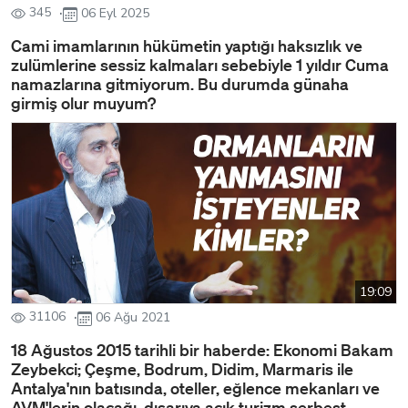
345
06 Eyl 2025
Cami imamlarının hükümetin yaptığı haksızlık ve
zulümlerine sessiz kalmaları sebebiyle 1 yıldır Cuma
namazlarına gitmiyorum. Bu durumda günaha
girmiş olur muyum?
19:09
31106
06 Ağu 2021
18 Ağustos 2015 tarihli bir haberde: Ekonomi Bakam
Zeybekci; Çeşme, Bodrum, Didim, Marmaris ile
Antalya'nın batısında, oteller, eğlence mekanları ve
AVM'lerin olacağı, dışarıya açık turizm serbest