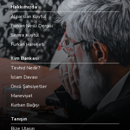
Hakkımızda
Alparslan Kuytul
Furkan Nesli Dergisi
Semra Kuytul
Furkan Hareketi
İlim Bankası
Tevhid Nedir?
İslam Davası
Öncü Şahsiyetler
Maneviyat
Kurban Bağışı
Tanışın
Bize Ulaşın