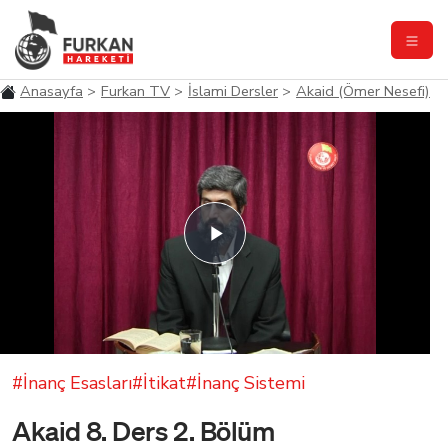
Anasayfa
Furkan TV
İslami Dersler
Akaid (Ömer Nesefi)
Play
Video
#İnanç Esasları
#İtikat
#İnanç Sistemi
Akaid 8. Ders 2. Bölüm