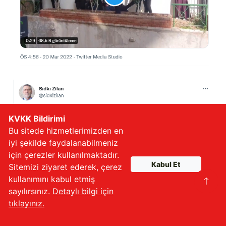
KVKK Bildirimi
Bu sitede hizmetlerimizden en
iyi şekilde faydalanabilmeniz
için çerezler kullanılmaktadır.
Kabul Et
Sitemizi ziyaret ederek, çerez
kullanımını kabul etmiş
sayılırsınız.
Detaylı bilgi için
tıklayınız.
Gönüllü Olun
İletişime Geçin
Furkan TV