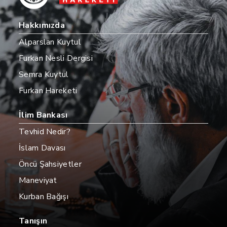
Hakkımızda
Alparslan Kuytul
Furkan Nesli Dergisi
Semra Kuytul
Furkan Hareketi
İlim Bankası
Tevhid Nedir?
İslam Davası
Öncü Şahsiyetler
Maneviyat
Kurban Bağışı
Tanışın