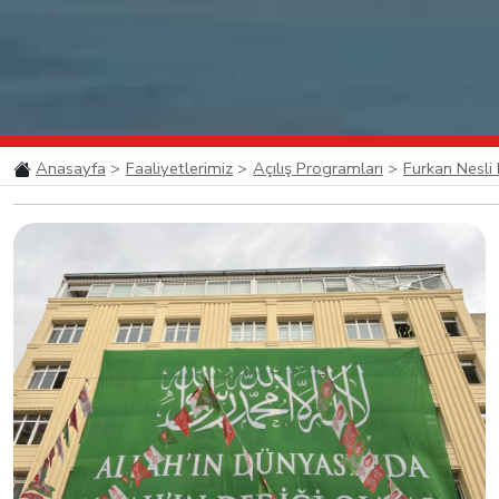
Anasayfa
Faaliyetlerimiz
Açılış Programları
Furkan Nesli D