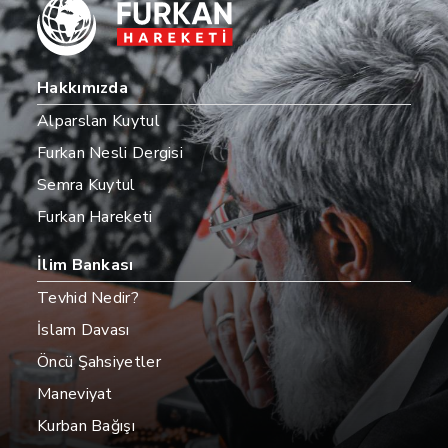
Hakkımızda
Alparslan Kuytul
Furkan Nesli Dergisi
Semra Kuytul
Furkan Hareketi
İlim Bankası
Tevhid Nedir?
İslam Davası
Öncü Şahsiyetler
Maneviyat
Kurban Bağışı