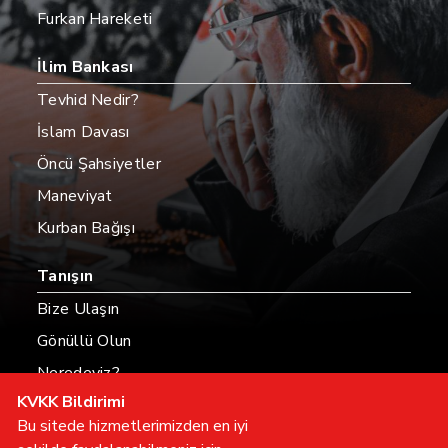
Furkan Hareketi
İlim Bankası
Tevhid Nedir?
İslam Davası
Öncü Şahsiyetler
Maneviyat
Kurban Bağışı
Tanışın
Bize Ulaşın
Gönüllü Olun
Neredeyiz?
KVKK Bildirimi
Hesaplarımız
Bu sitede hizmetlerimizden en iyi