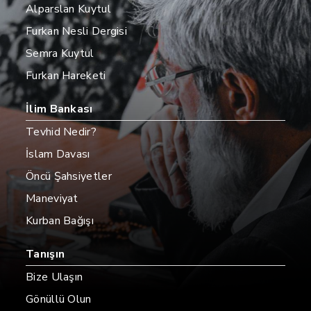
Alparslan Kuytul
Furkan Nesli Dergisi
Semra Kuytul
Furkan Hareketi
İlim Bankası
Tevhid Nedir?
İslam Davası
Öncü Şahsiyetler
Maneviyat
Kurban Bağışı
Tanışın
Bize Ulaşın
Gönüllü Olun