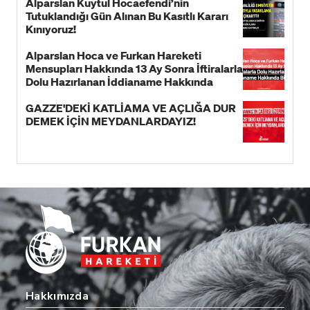
Alparslan Kuytul Hocaefendi’nin
Tutuklandığı Gün Alınan Bu Kasıtlı Kararı
Kınıyoruz!
Alparslan Hoca ve Furkan Hareketi
Mensupları Hakkında 13 Ay Sonra İftiralarla
Dolu Hazırlanan İddianame Hakkında
Bildiri!
GAZZE'DEKİ KATLİAMA VE AÇLIĞA DUR
DEMEK İÇİN MEYDANLARDAYIZ!
Hakkımızda