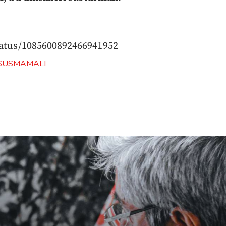
status/1085600892466941952
SUSMAMALI