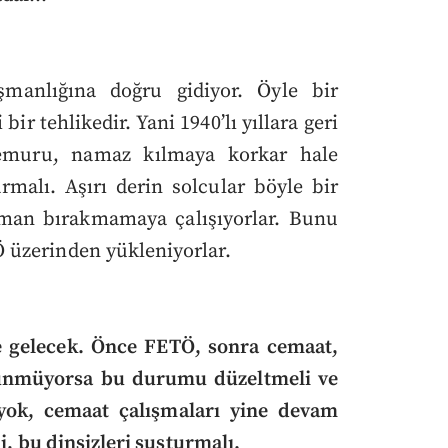
manlığına doğru gidiyor. Öyle bir
ir tehlikedir. Yani 1940’lı yıllara geri
emuru, namaz kılmaya korkar hale
malı. Aşırı derin solcular böyle bir
iman bırakmamaya çalışıyorlar. Bunu
 üzerinden yükleniyorlar.
 gelecek. Önce FETÖ, sonra cemaat,
ünmüyorsa bu durumu düzeltmeli ve
yok, cemaat çalışmaları yine devam
i, bu dinsizleri susturmalı.