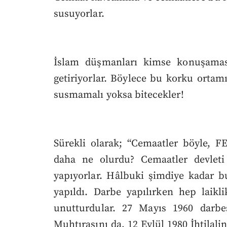
susuyorlar.
İslam düşmanları kimse konuşamas
getiriyorlar. Böylece bu korku ortam
susmamalı yoksa bitecekler!
Sürekli olarak; “Cemaatler böyle, F
daha ne olurdu? Cemaatler devleti 
yapıyorlar. Hâlbuki şimdiye kadar b
yapıldı. Darbe yapılırken hep laikli
unutturdular. 27 Mayıs 1960 darbes
Muhtırasını da, 12 Eylül 1980 İhtilalin