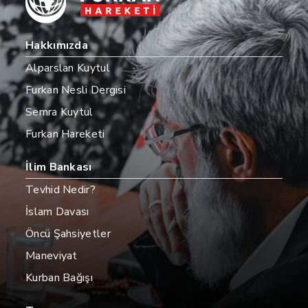
Hakkımızda
Alparslan Kuytul
Furkan Nesli Dergisi
Semra Kuytul
Furkan Hareketi
İlim Bankası
Tevhid Nedir?
İslam Davası
Öncü Şahsiyetler
Maneviyat
Kurban Bağışı