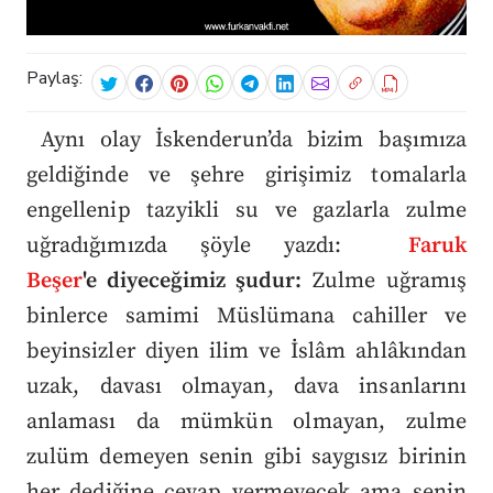
Paylaş:
Aynı olay İskenderun’da bizim başımıza
geldiğinde ve şehre girişimiz tomalarla
engellenip tazyikli su ve gazlarla zulme
uğradığımızda şöyle yazdı:
Faruk
Beşer
'e diyeceğimiz şudur:
Zulme uğramış
binlerce samimi Müslümana cahiller ve
beyinsizler diyen ilim ve İslâm ahlâkından
uzak, davası olmayan, dava insanlarını
anlaması da mümkün olmayan, zulme
zulüm demeyen senin gibi saygısız birinin
her dediğine cevap vermeyecek ama senin