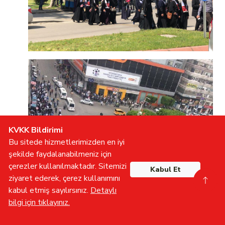
KVKK Bildirimi
Bu sitede hizmetlerimizden en iyi
şekilde faydalanabilmeniz için
çerezler kullanılmaktadır. Sitemizi
Kabul Et
ziyaret ederek, çerez kullanımını
kabul etmiş sayılırsınız.
Detaylı
bilgi için tıklayınız.
Gönüllü Olun
İletişime Geçin
Furkan TV