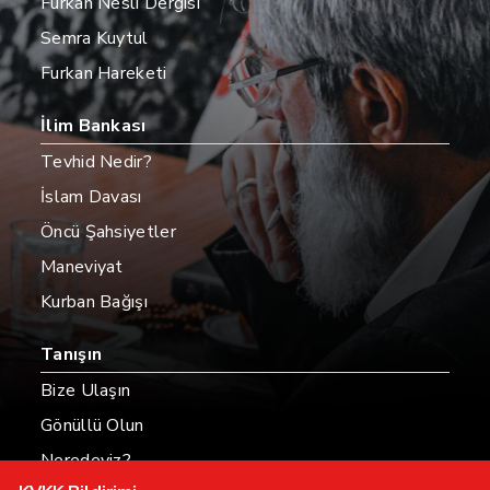
Furkan Nesli Dergisi
Semra Kuytul
Furkan Hareketi
İlim Bankası
Tevhid Nedir?
İslam Davası
Öncü Şahsiyetler
Maneviyat
Kurban Bağışı
Tanışın
Bize Ulaşın
Gönüllü Olun
Neredeyiz?