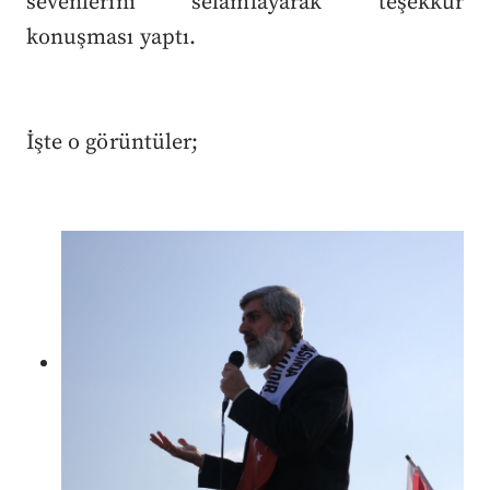
sevenlerini selamlayarak teşekkür
konuşması yaptı.
İşte o görüntüler;