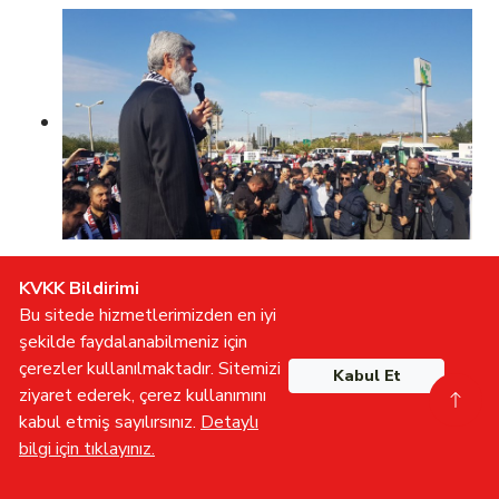
KVKK Bildirimi
Bu sitede hizmetlerimizden en iyi
şekilde faydalanabilmeniz için
çerezler kullanılmaktadır. Sitemizi
Kabul Et
ziyaret ederek, çerez kullanımını
kabul etmiş sayılırsınız.
Detaylı
bilgi için tıklayınız.
Gönüllü Olun
İletişime Geçin
Furkan TV