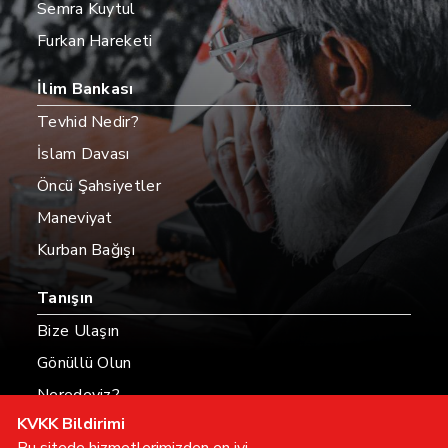
Semra Kuytul
Furkan Hareketi
İlim Bankası
Tevhid Nedir?
İslam Davası
Öncü Şahsiyetler
Maneviyat
Kurban Bağışı
Tanışın
Bize Ulaşın
Gönüllü Olun
Neredeyiz?
KVKK Bildirimi
Hesaplarımız