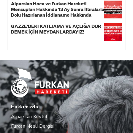
Alparslan Hoca ve Furkan Hareketi
Mensupları Hakkında 13 Ay Sonra İftiralarla
Dolu Hazırlanan İddianame Hakkında
Bildiri!
GAZZE'DEKİ KATLİAMA VE AÇLIĞA DUR
DEMEK İÇİN MEYDANLARDAYIZ!
Hakkımızda
Alparslan Kuytul
Furkan Nesli Dergisi