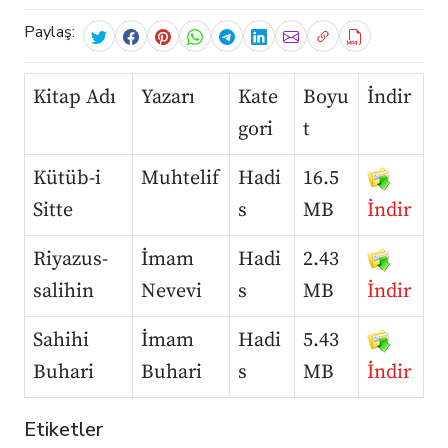
Paylaş:
Kitap Adı
Yazarı
Kate
Boyu
İndir
gori
t
Kütüb-i
Muhtelif
Hadi
16.5
Sitte
s
MB
İndir
Riyazus-
İmam
Hadi
2.43
salihin
Nevevi
s
MB
İndir
Sahihi
İmam
Hadi
5.43
Buhari
Buhari
s
MB
İndir
Etiketler