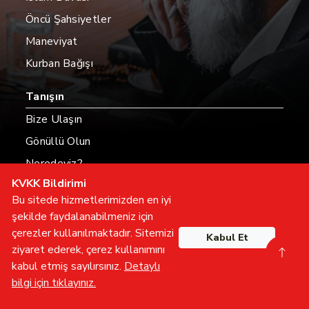
Öncü Şahsiyetler
Maneviyat
Kurban Bağışı
Tanışın
Bize Ulaşın
Gönüllü Olun
Neredeyiz?
KVKK Bildirimi
Hesaplarımız
Bu sitede hizmetlerimizden en iyi
şekilde faydalanabilmeniz için
çerezler kullanılmaktadır. Sitemizi
Kabul Et
Tüm hakları saklıdır
ziyaret ederek, çerez kullanımını
furkan
hareketi
kabul etmiş sayılırsınız.
Detaylı
bilgi için tıklayınız.
Gönüllü Olun
İletişime Geçin
Furkan TV