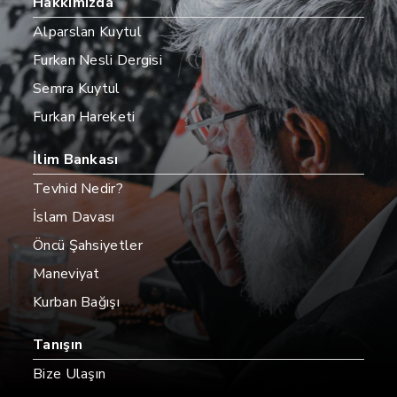
Hakkımızda
Alparslan Kuytul
Furkan Nesli Dergisi
Semra Kuytul
Furkan Hareketi
İlim Bankası
Tevhid Nedir?
İslam Davası
Öncü Şahsiyetler
Maneviyat
Kurban Bağışı
Tanışın
Bize Ulaşın