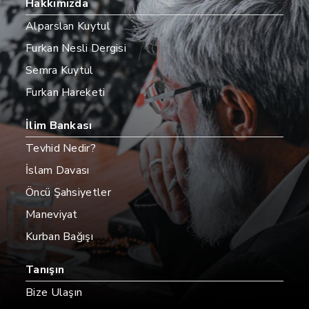
Hakkımızda
Alparslan Kuytul
Furkan Nesli Dergisi
Semra Kuytul
Furkan Hareketi
İlim Bankası
Tevhid Nedir?
İslam Davası
Öncü Şahsiyetler
Maneviyat
Kurban Bağışı
Tanışın
Bize Ulaşın