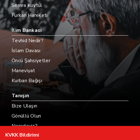
Semra Kuytul
Furkan Hareketi
İlim Bankası
Tevhid Nedir?
İslam Davası
Öncü Şahsiyetler
Maneviyat
Kurban Bağışı
Tanışın
Bize Ulaşın
Gönüllü Olun
Neredeyiz?
KVKK Bildirimi
Hesaplarımız