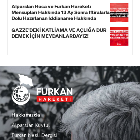
Alparslan Hoca ve Furkan Hareketi
Mensupları Hakkında 13 Ay Sonra İftiralarla
Dolu Hazırlanan İddianame Hakkında
Bildiri!
GAZZE'DEKİ KATLİAMA VE AÇLIĞA DUR
DEMEK İÇİN MEYDANLARDAYIZ!
Hakkımızda
Alparslan Kuytul
Furkan Nesli Dergisi