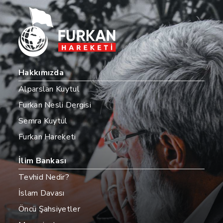
Hakkımızda
Alparslan Kuytul
Furkan Nesli Dergisi
Semra Kuytul
Furkan Hareketi
İlim Bankası
Tevhid Nedir?
İslam Davası
Öncü Şahsiyetler