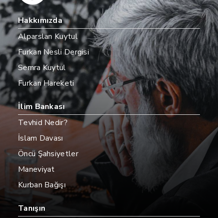
Hakkımızda
Alparslan Kuytul
Furkan Nesli Dergisi
Semra Kuytul
Furkan Hareketi
İlim Bankası
Tevhid Nedir?
İslam Davası
Öncü Şahsiyetler
Maneviyat
Kurban Bağışı
Tanışın