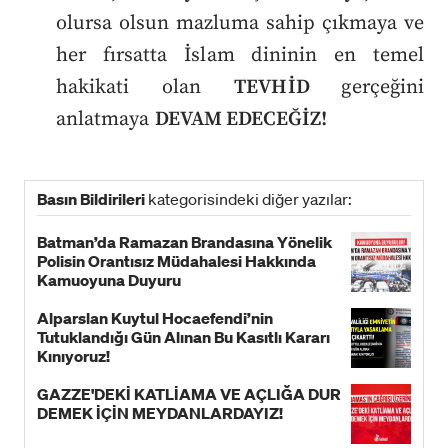
olursa olsun mazluma sahip çıkmaya ve
her fırsatta İslam dininin en temel
hakikati olan
TEVHİD
gerçeğini
anlatmaya
DEVAM EDECEĞİZ!
Basın Bildirileri
kategorisindeki diğer yazılar:
Batman’da Ramazan Brandasına Yönelik
Polisin Orantısız Müdahalesi Hakkında
Kamuoyuna Duyuru
Alparslan Kuytul Hocaefendi’nin
Tutuklandığı Gün Alınan Bu Kasıtlı Kararı
Kınıyoruz!
GAZZE'DEKİ KATLİAMA VE AÇLIĞA DUR
DEMEK İÇİN MEYDANLARDAYIZ!