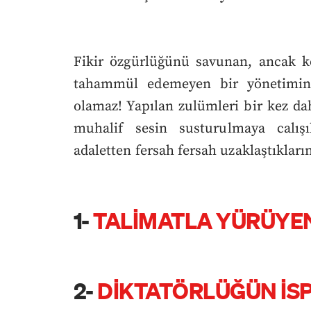
Fikir özgürlüğünü savunan, ancak ke
tahammül edemeyen bir yönetimin 
olamaz! Yapılan zulümleri bir kez da
muhalif sesin susturulmaya calışı
adaletten fersah fersah uzaklaştıkları
1-
TALİMATLA YÜRÜYEN 
2-
DİKTATÖRLÜĞÜN İSP