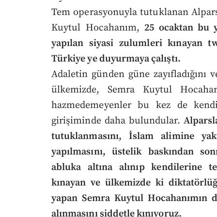
Tem operasyonuyla tutuklanan Alpars
Kuytul Hocahanım,
25 ocaktan bu y
yapılan siyasi zulumleri kınayan 
Türkiye ye duyurmaya çalıştı.
Adaletin günden güne zayıfladığını ve 
ülkemizde, Semra Kuytul Hocahan
hazmedemeyenler bu kez de kendis
girişiminde daha bulundular.
Alparsl
tutuklanmasını, İslam alimine ya
yapılmasını, üstelik baskından son
abluka altına alınıp kendilerine 
kınayan ve ülkemizde ki diktatörlüğ
yapan Semra Kuytul Hocahanımın da 
alınmasını şiddetle kınıyoruz.