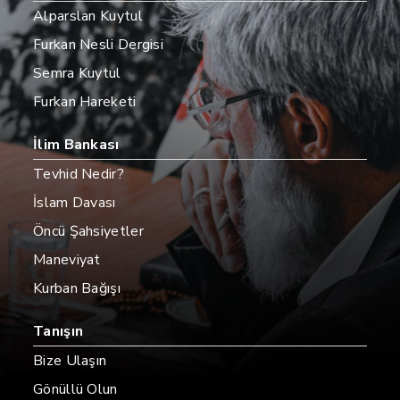
Alparslan Kuytul
Furkan Nesli Dergisi
Semra Kuytul
Furkan Hareketi
İlim Bankası
Tevhid Nedir?
İslam Davası
Öncü Şahsiyetler
Maneviyat
Kurban Bağışı
Tanışın
Bize Ulaşın
Gönüllü Olun