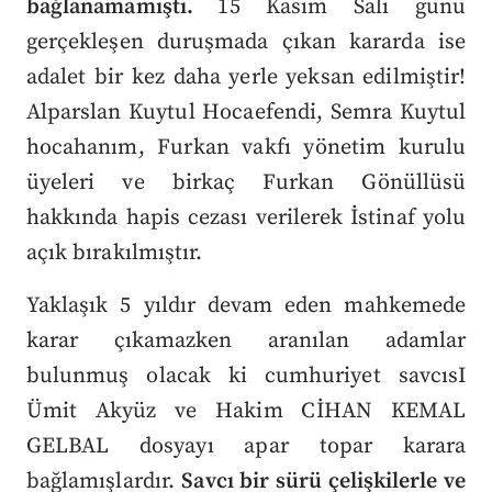
bağlanamamıştı.
15 Kasım Salı günü
gerçekleşen duruşmada çıkan kararda ise
adalet bir kez daha yerle yeksan edilmiştir!
Alparslan Kuytul Hocaefendi, Semra Kuytul
hocahanım, Furkan vakfı yönetim kurulu
üyeleri ve birkaç Furkan Gönüllüsü
hakkında hapis cezası verilerek İstinaf yolu
açık bırakılmıştır.
Yaklaşık 5 yıldır devam eden mahkemede
karar çıkamazken aranılan adamlar
bulunmuş olacak ki cumhuriyet savcısI
Ümit Akyüz ve Hakim CİHAN KEMAL
GELBAL dosyayı apar topar karara
bağlamışlardır.
Savcı bir sürü çelişkilerle ve