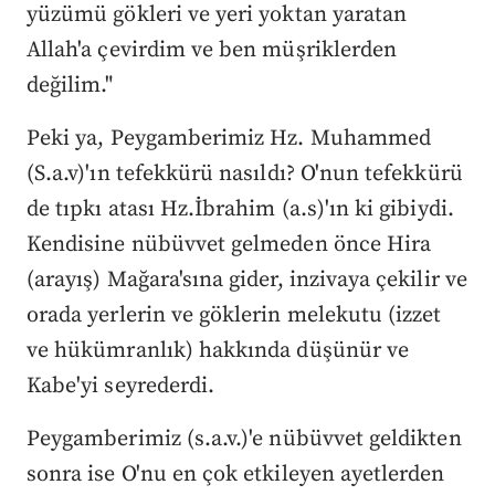
yüzümü gökleri ve yeri yoktan yaratan
Allah'a çevirdim ve ben müşriklerden
değilim."
Peki ya, Peygamberimiz Hz. Muhammed
(S.a.v)'ın tefekkürü nasıldı? O'nun tefekkürü
de tıpkı atası Hz.İbrahim (a.s)'ın ki gibiydi.
Kendisine nübüvvet gelmeden önce Hira
(arayış) Mağara'sına gider, inzivaya çekilir ve
orada yerlerin ve göklerin melekutu (izzet
ve hükümranlık) hakkında düşünür ve
Kabe'yi seyrederdi.
Peygamberimiz (s.a.v.)'e nübüvvet geldikten
sonra ise O'nu en çok etkileyen ayetlerden