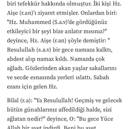
biri tefekkür hakkında olmuştur. İki kişi Hz.
Aişe (r.an)'ı ziyaret etmişler. Onlardan biri:
"Hz. Muhammed (S.a.v)'de gördüğünüz
etkileyici bir şeyi bize anlatır mısınız?"
deyince, Hz. Aişe (r.an) şöyle demiştir: "
Resulullah (s.a.v) bir gece namaza kalktı,
abdest alıp namaz kıldı. Namazda çok
ağladı. Gözlerinden akan yaşlar sakallarını
ve secde esnasında yerleri ıslattı. Sabah
ezanı için gelen Hz.
Bilal (r.a): "Ya Resulullah! Geçmiş ve gelecek
bütün günahlarınız affedildiği halde, sizi
ağlatan nedir?" deyince, O: "Bu gece Yüce
Allah bir ayet indirdi. Beni bu ayet