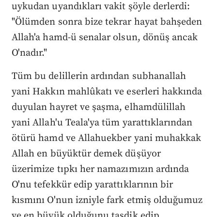
uykudan uyandıkları vakit şöyle derlerdi:
"Ölümden sonra bize tekrar hayat bahşeden
Allah'a hamd-ü senalar olsun, dönüş ancak
O'nadır."
Tüm bu delillerin ardından subhanallah
yani Hakkın mahlûkatı ve eserleri hakkında
duyulan hayret ve şaşma, elhamdülillah
yani Allah'u Teala'ya tüm yarattıklarından
ötürü hamd ve Allahuekber yani muhakkak
Allah en büyüktür demek düşüyor
üzerimize tıpkı her namazımızın ardında
O'nu tefekkür edip yarattıklarının bir
kısmını O'nun izniyle fark etmiş olduğumuz
ve en büyük olduğunu tasdik edip,