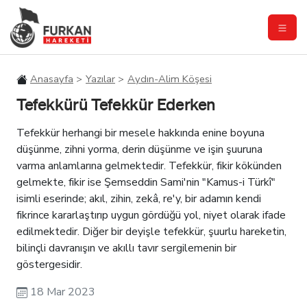
Anasayfa
Yazılar
Aydın-Alim Köşesi
Tefekkürü Tefekkür Ederken
Tefekkür herhangi bir mesele hakkında enine boyuna
düşünme, zihni yorma, derin düşünme ve işin şuuruna
varma anlamlarına gelmektedir. Tefekkür, fikir kökünden
gelmekte, fikir ise Şemseddin Sami'nin "Kamus-i Türkî"
isimli eserinde; akıl, zihin, zekâ, re'y, bir adamın kendi
fikrince kararlaştırıp uygun gördüğü yol, niyet olarak ifade
edilmektedir. Diğer bir deyişle tefekkür, şuurlu hareketin,
bilinçli davranışın ve akıllı tavır sergilemenin bir
göstergesidir.
18 Mar 2023