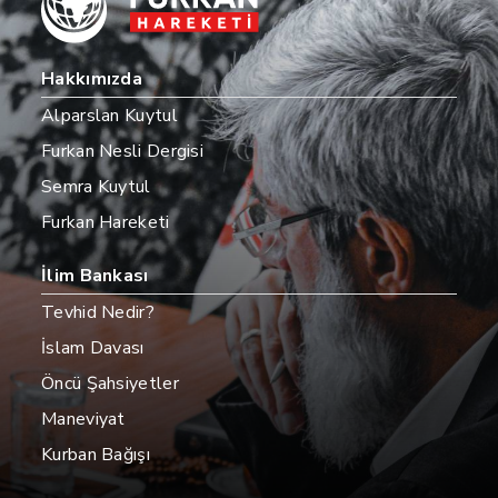
Hakkımızda
Alparslan Kuytul
Furkan Nesli Dergisi
Semra Kuytul
Furkan Hareketi
İlim Bankası
Tevhid Nedir?
İslam Davası
Öncü Şahsiyetler
Maneviyat
Kurban Bağışı