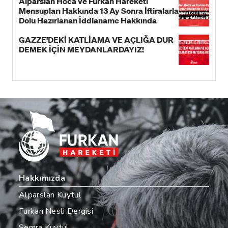
Alparslan Hoca ve Furkan Hareketi
Mensupları Hakkında 13 Ay Sonra İftiralarla
Dolu Hazırlanan İddianame Hakkında
Bildiri!
GAZZE'DEKİ KATLİAMA VE AÇLIĞA DUR
DEMEK İÇİN MEYDANLARDAYIZ!
Hakkımızda
Alparslan Kuytul
Furkan Nesli Dergisi
Semra Kuytul