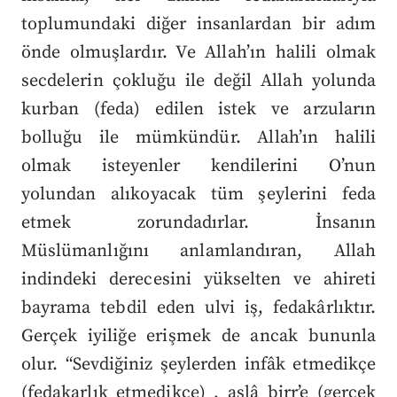
toplumundaki diğer insanlardan bir adım
önde olmuşlardır. Ve Allah’ın halili olmak
secdelerin çokluğu ile değil Allah yolunda
kurban (feda) edilen istek ve arzuların
bolluğu ile mümkündür. Allah’ın halili
olmak isteyenler kendilerini O’nun
yolundan alıkoyacak tüm şeylerini feda
etmek zorundadırlar. İnsanın
Müslümanlığını anlamlandıran, Allah
indindeki derecesini yükselten ve ahireti
bayrama tebdil eden ulvi iş, fedakârlıktır.
Gerçek iyiliğe erişmek de ancak bununla
olur. “Sevdiğiniz şeylerden infâk etmedikçe
(fedakarlık etmedikçe) , aslâ birr’e (gerçek