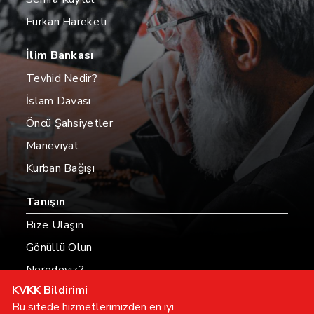
Furkan Hareketi
İlim Bankası
Tevhid Nedir?
İslam Davası
Öncü Şahsiyetler
Maneviyat
Kurban Bağışı
Tanışın
Bize Ulaşın
Gönüllü Olun
Neredeyiz?
KVKK Bildirimi
Hesaplarımız
Bu sitede hizmetlerimizden en iyi