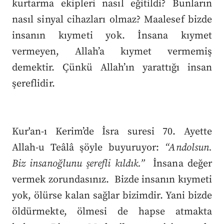
kurtarma ekipleri nasıl eğitildi? Bunların
nasıl sinyal cihazları olmaz? Maalesef bizde
insanın kıymeti yok. İnsana kıymet
vermeyen, Allah’a kıymet vermemiş
demektir. Çünkü Allah’ın yarattığı insan
şereflidir.
Kur'an-ı Kerim’de İsra suresi 70. Ayette
Allah-u Teâlâ şöyle buyuruyor:
“Andolsun.
Biz insanoğlunu şerefli kıldık.”
İnsana değer
vermek zorundasınız. Bizde insanın kıymeti
yok, ölürse kalan sağlar bizimdir. Yani bizde
öldürmekte, ölmesi de hapse atmakta