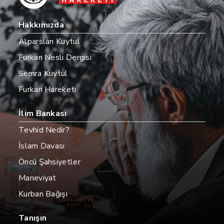
Hakkımızda
Alparslan Kuytul
Furkan Nesli Dergisi
Semra Kuytul
Furkan Hareketi
İlim Bankası
Tevhid Nedir?
İslam Davası
Öncü Şahsiyetler
Maneviyat
Kurban Bağışı
Tanışın