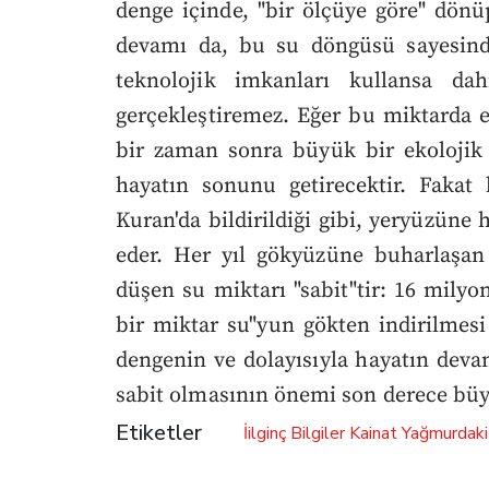
denge içinde, "bir ölçüye göre" dön
devamı da, bu su döngüsü sayesind
teknolojik imkanları kullansa d
gerçekleştiremez. Eğer bu miktarda en
bir zaman sonra büyük bir ekolojik 
hayatın sonunu getirecektir. Fakat
Kuran'da bildirildiği gibi, yeryüzün
eder. Her yıl gökyüzüne buharlaşan
düşen su miktarı "sabit"tir: 16 milyo
bir miktar su"yun gökten indirilmesi
dengenin ve dolayısıyla hayatın deva
sabit olmasının önemi son derece büy
Etiketler
İilginç Bilgiler
Kainat
Yağmurdaki