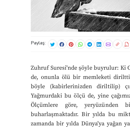
Paylaş:
Zuhruf Suresi'nde şöyle buyrulur: Ki O
de, onunla ölü bir memleketi diriltt
böyle (kabirlerinizden diriltilip) ç
Yağmurdaki bu ölçü de, yine çağımızd
Ölçümlere göre, yeryüzünden 
buharlaşmaktadır. Bir yılda bu mikt
zamanda bir yılda Dünya'ya yağan yağ