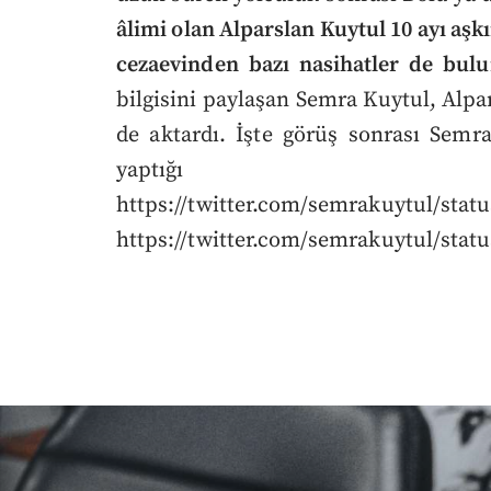
âlimi olan Alparslan Kuytul 10 ayı aş
cezaevinden bazı nasihatler de bul
bilgisini paylaşan Semra Kuytul, Alpa
de aktardı. İşte görüş sonrası Semr
yaptığı pa
https://twitter.com/semrakuytul/stat
https://twitter.com/semrakuytul/sta