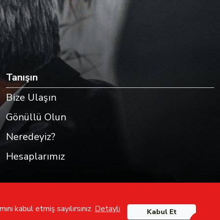
Tanışın
Bize Ulaşın
Gönüllü Olun
Neredeyiz?
Hesaplarımız
ını kabul etmiş sayılırsınız.
Detaylı
Kabul Et