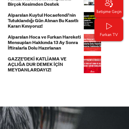
Birçok Kesimden Destek
İletişime Geçin
Alparslan Kuytul Hocaefendi’nin
Tutuklandığı Gün Alınan Bu Kasıtlı
Kararı Kınıyoruz!
Furkan TV
Alparslan Hoca ve Furkan Hareketi
Mensupları Hakkında 13 Ay Sonra
İftiralarla Dolu Hazırlanan
İddianame Hakkında Bildiri!
GAZZE'DEKİ KATLİAMA VE
AÇLIĞA DUR DEMEK İÇİN
MEYDANLARDAYIZ!