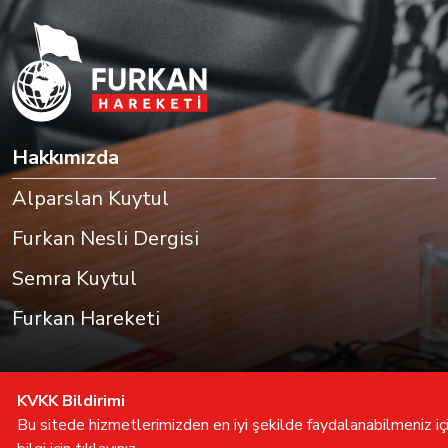
Hakkımızda
Alparslan Kuytul
Furkan Nesli Dergisi
Semra Kuytul
Furkan Hareketi
KVKK Bildirimi
Bu sitede hizmetlerimizden en iyi şekilde faydalanabilmeniz için