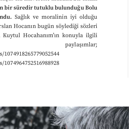
kın bir süredir tutuklu bulunduğu Bolu
undu.
Sağlık ve moralinin iyi olduğu
rslan Hocanın bugün söylediği sözleri
a Kuytul Hocahanım’ın konuyla ilgili
ylaşımlar;
us/1074918265779052544
tus/1074964752516988928