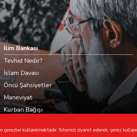
İlim Bankası
Tevhid Nedir?
İslam Davası
Öncü Şahsiyetler
Maneviyat
Kurban Bağışı
 çerezler kullanılmaktadır. Sitemizi ziyaret ederek, çerez kullanım
Tüm hakları saklıdır