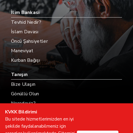
İlim Bankası
Tevhid Nedir?
İslam Davası
Öncü Şahsiyetler
Maneviyat
Kurban Bağışı
Tanışın
Bize Ulaşın
Gönüllü Olun
Neredeyiz?
KVKK Bildirimi
Hesaplarımız
Bu sitede hizmetlerimizden en iyi
şekilde faydalanabilmeniz için