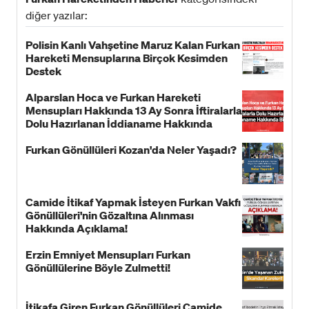
diğer yazılar:
Polisin Kanlı Vahşetine Maruz Kalan Furkan
Hareketi Mensuplarına Birçok Kesimden
Destek
Alparslan Hoca ve Furkan Hareketi
Mensupları Hakkında 13 Ay Sonra İftiralarla
Dolu Hazırlanan İddianame Hakkında
Bildiri!
Furkan Gönüllüleri Kozan'da Neler Yaşadı?
Camide İtikaf Yapmak İsteyen Furkan Vakfı
Gönüllüleri'nin Gözaltına Alınması
Hakkında Açıklama!
Erzin Emniyet Mensupları Furkan
Gönüllülerine Böyle Zulmetti!
İtikafa Giren Furkan Gönüllüleri Camide