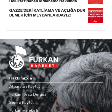
Dolu Hazırlanan İddianame Hakkında
Bildiri!
GAZZE'DEKİ KATLİAMA VE AÇLIĞA DUR
DEMEK İÇİN MEYDANLARDAYIZ!
Hakkımızda
Alparslan Kuytul
Furkan Nesli Dergisi
Semra Kuytul
Furkan Hareketi