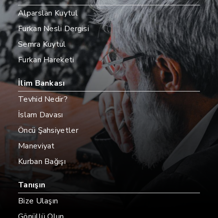
Alparslan Kuytul
Furkan Nesli Dergisi
Semra Kuytul
Furkan Hareketi
İlim Bankası
Tevhid Nedir?
İslam Davası
Öncü Şahsiyetler
Maneviyat
Kurban Bağışı
Tanışın
Bize Ulaşın
Gönüllü Olun