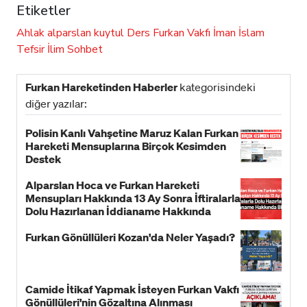
Etiketler
Ahlak
alparslan kuytul
Ders
Furkan Vakfı
İman
İslam
Tefsir
İlim
Sohbet
Furkan Hareketinden Haberler
kategorisindeki
diğer yazılar:
Polisin Kanlı Vahşetine Maruz Kalan Furkan
Hareketi Mensuplarına Birçok Kesimden
Destek
Alparslan Hoca ve Furkan Hareketi
Mensupları Hakkında 13 Ay Sonra İftiralarla
Dolu Hazırlanan İddianame Hakkında
Bildiri!
Furkan Gönüllüleri Kozan'da Neler Yaşadı?
Camide İtikaf Yapmak İsteyen Furkan Vakfı
Gönüllüleri'nin Gözaltına Alınması