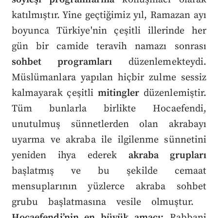
katılmıştır. Yine geçtiğimiz yıl, Ramazan ayı
boyunca Türkiye'nin çeşitli illerinde her
gün bir camide teravih namazı sonrası
sohbet programları
düzenlemekteydi.
Müslümanlara yapılan hiçbir zulme sessiz
kalmayarak çeşitli
mitingler
düzenlemiştir.
Tüm bunlarla birlikte Hocaefendi,
unutulmuş sünnetlerden olan akrabayı
uyarma ve akraba ile ilgilenme sünnetini
yeniden ihya ederek
akraba grupları
başlatmış ve bu şekilde cemaat
mensuplarının yüzlerce akraba sohbet
grubu başlatmasına vesile olmuştur.
Hocaefendi’nin en büyük amacı;
Rabbani