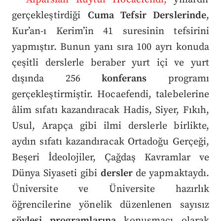
gerçekleştirdiği
Cuma Tefsir Derslerinde
,
Kur’an-ı Kerim’in 41 suresinin tefsirini
yapmıştır. Bunun yanı sıra 100 ayrı konuda
çeşitli derslerle beraber yurt içi ve yurt
dışında 256
konferans
programı
gerçekleştirmiştir. Hocaefendi, talebelerine
âlim sıfatı kazandıracak Hadis, Siyer, Fıkıh,
Usul, Arapça gibi ilmi derslerle birlikte,
aydın sıfatı kazandıracak Ortadoğu Gerçeği,
Beşeri İdeolojiler, Çağdaş Kavramlar ve
Dünya Siyaseti gibi
dersler
de yapmaktaydı.
Üniversite ve Üniversite hazırlık
öğrencilerine yönelik düzenlenen sayısız
söyleşi programlarına
konuşmacı olarak