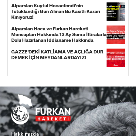
Alparslan Kuytul Hocaefendi’nin
Tutuklandığı Gün Alınan Bu Kasıtlı Kararı
Kınıyoruz!
Alparslan Hoca ve Furkan Hareketi
Mensupları Hakkında 13 Ay Sonra İftiralarla
Dolu Hazırlanan İddianame Hakkında
Bildiri!
GAZZE'DEKİ KATLİAMA VE AÇLIĞA DUR
DEMEK İÇİN MEYDANLARDAYIZ!
Hakkımızda