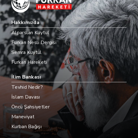
Hakkımızda
Alparslan Kuytul
Furkan Nesli Dergisi
Semra Kuytul
Furkan Hareketi
İlim Bankası
Tevhid Nedir?
İslam Davası
Öncü Şahsiyetler
Maneviyat
Kurban Bağışı