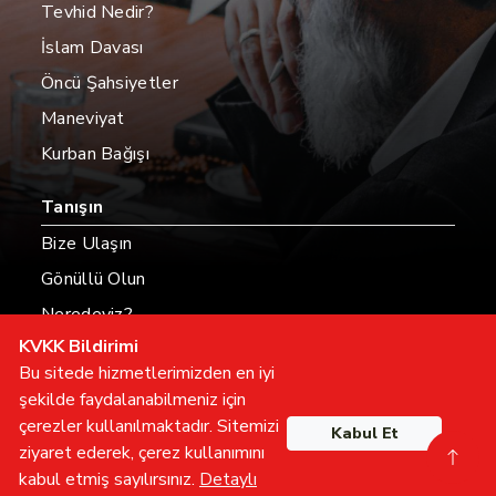
Tevhid Nedir?
İslam Davası
Öncü Şahsiyetler
Maneviyat
Kurban Bağışı
Tanışın
Bize Ulaşın
Gönüllü Olun
Neredeyiz?
KVKK Bildirimi
Hesaplarımız
Bu sitede hizmetlerimizden en iyi
şekilde faydalanabilmeniz için
çerezler kullanılmaktadır. Sitemizi
Kabul Et
Tüm hakları saklıdır
ziyaret ederek, çerez kullanımını
furkan
hareketi
kabul etmiş sayılırsınız.
Detaylı