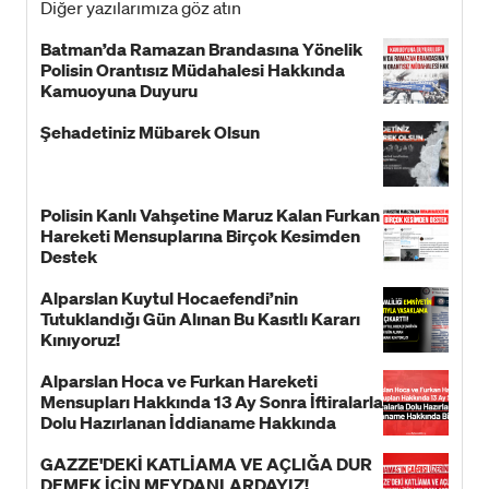
Diğer yazılarımıza göz atın
Batman’da Ramazan Brandasına Yönelik
Polisin Orantısız Müdahalesi Hakkında
Kamuoyuna Duyuru
Şehadetiniz Mübarek Olsun
Polisin Kanlı Vahşetine Maruz Kalan Furkan
Hareketi Mensuplarına Birçok Kesimden
Destek
Alparslan Kuytul Hocaefendi’nin
Tutuklandığı Gün Alınan Bu Kasıtlı Kararı
Kınıyoruz!
Alparslan Hoca ve Furkan Hareketi
Mensupları Hakkında 13 Ay Sonra İftiralarla
Dolu Hazırlanan İddianame Hakkında
Bildiri!
GAZZE'DEKİ KATLİAMA VE AÇLIĞA DUR
DEMEK İÇİN MEYDANLARDAYIZ!