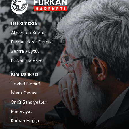
Hakkımızda
Alparslan Kuytul
Furkan Nesli Dergisi
Semra Kuytul
Furkan Hareketi
İlim Bankası
Tevhid Nedir?
İslam Davası
Öncü Şahsiyetler
Maneviyat
Kurban Bağışı