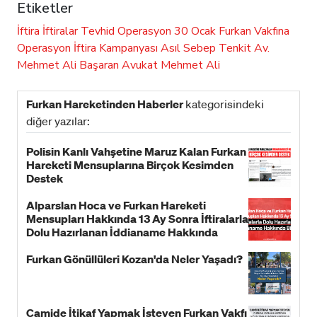
Etiketler
İftira
İftiralar
Tevhid
Operasyon
30 Ocak
Furkan Vakfına
Operasyon
İftira Kampanyası
Asıl Sebep
Tenkit
Av.
Mehmet Ali Başaran
Avukat
Mehmet Ali
Furkan Hareketinden Haberler
kategorisindeki
diğer yazılar:
Polisin Kanlı Vahşetine Maruz Kalan Furkan
Hareketi Mensuplarına Birçok Kesimden
Destek
Alparslan Hoca ve Furkan Hareketi
Mensupları Hakkında 13 Ay Sonra İftiralarla
Dolu Hazırlanan İddianame Hakkında
Bildiri!
Furkan Gönüllüleri Kozan'da Neler Yaşadı?
Camide İtikaf Yapmak İsteyen Furkan Vakfı