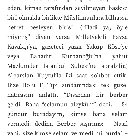
eden, kimse tarafından sevilmeyen baskıcı
biri olmakla birlikte Müslümanlara bilhassa
nefret besleyen birisi. (“Hadi ya, öyle
miymiş” diyen varsa Milletvekili Ravza
Kavakçı’ya, gazeteci yazar Yakup Köse’ye
veya Bahadır Kurbanoğlu’na yahut
Mazlumder İstanbul Şubesi’ne sorabilir.)
Alparslan Kuytul’la iki saat sohbet ettik.
Bize Bolu F Tipi zindanındaki tek güzel
hatırasını anlattı. “Dışardan bir berber
geldi. Bana “selamun aleyküm” dedi. – 54
gündür buradayım, kimse bana selam
vermedi, dedim. Berber şaşırmış: – Nasıl
yani, size kimse selam vermedi mi burda? –