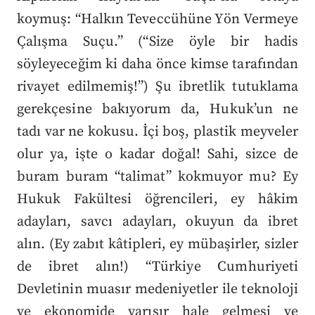
koymuş: “Halkın Teveccühüne Yön Vermeye
Çalışma Suçu.” (“Size öyle bir hadis
söyleyeceğim ki daha önce kimse tarafından
rivayet edilmemiş!”) Şu ibretlik tutuklama
gerekçesine bakıyorum da, Hukuk’un ne
tadı var ne kokusu. İçi boş, plastik meyveler
olur ya, işte o kadar doğal! Sahi, sizce de
buram buram “talimat” kokmuyor mu? Ey
Hukuk Fakültesi öğrencileri, ey hâkim
adayları, savcı adayları, okuyun da ibret
alın. (Ey zabıt kâtipleri, ey mübaşirler, sizler
de ibret alın!) “Türkiye Cumhuriyeti
Devletinin muasır medeniyetler ile teknoloji
ve ekonomide yarışır hale gelmesi ve