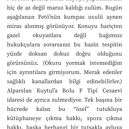
hiç de az değil maruz kaldığı zulüm. Bugün
aşağılanan Fetö’nün kumpas usulü aynen
miras alınmış görünüyor. Konuyu hariçten
gazel okuyanlara değil bağımsız
hukukçulara sorarsanız bu hazin tespitin
yüzde doksan dokuz doğru olduğunu
görürsünüz. (Okuru yormak istemediğim
için ayrıntılara girmiyorum. Merak edenler
sağlıklı kanallardan bilgi edinebilirler.)
Alparslan Kuytul’a Bolu F Tipi Cezaevi
idaresi de ayrıca zulmediyor. Tek başına bir
hücrede kalan bu “özel” tutukluya
kütüphaneye çıkma hakkı, spora çıkma
hakkı, başka herhangi bir tutsakla avluya