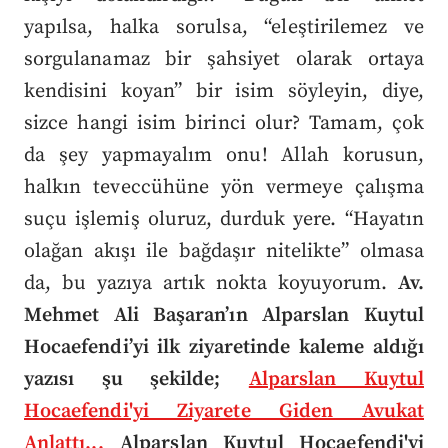
yapılsa, halka sorulsa, “eleştirilemez ve
sorgulanamaz bir şahsiyet olarak ortaya
kendisini koyan” bir isim söyleyin, diye,
sizce hangi isim birinci olur? Tamam, çok
da şey yapmayalım onu! Allah korusun,
halkın teveccühüne yön vermeye çalışma
suçu işlemiş oluruz, durduk yere. “Hayatın
olağan akışı ile bağdaşır nitelikte” olmasa
da, bu yazıya artık nokta koyuyorum.
Av.
Mehmet Ali Başaran’ın Alparslan Kuytul
Hocaefendi’yi ilk ziyaretinde kaleme aldığı
yazısı şu şekilde;
Alparslan Kuytul
Hocaefendi'yi Ziyarete Giden Avukat
Anlattı...
Alparslan Kuytul Hocaefendi'yi