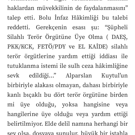
haklardan müvekkilinin de faydalanmasını”
talep etti. Bolu İnfaz Hâkimliği bu talebi
reddetti. Gerekçenin esası şu: “Şüpheli
Silahlı Terör Örgütüne Üye Olma ( DAEŞ,
PKK/KCK, FETÖ/PDY ve EL KAİDE) silahlı
terör örgütlerine yardım ettiği iddiası ile
tutuklanma istemi ile sulh ceza hâkimliğine
sevk edildiği…” Alparslan Kuytul’un
birbiriyle alakası olmayan, dahası birbiriyle
kanlı bıçaklı bu dört terör örgütüne birden
mi üye olduğu, yoksa hangisine veya
hangilerine üye olduğu veya yardım ettiği
belirtilmiyor. Elde delil namına herhangi bir
şey olsa, dosyaya sunulur, büyük bir iştahla