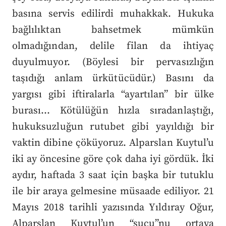
basına servis edilirdi muhakkak. Hukuka
bağlılıktan bahsetmek mümkün
olmadığından, delile filan da ihtiyaç
duyulmuyor. (Böylesi bir pervasızlığın
taşıdığı anlam ürkütücüdür.) Basını da
yargısı gibi iftiralarla “ayartılan” bir ülke
burası… Kötülüğün hızla sıradanlaştığı,
hukuksuzluğun rutubet gibi yayıldığı bir
vaktin dibine çöküyoruz. Alparslan Kuytul’u
iki ay öncesine göre çok daha iyi gördük. İki
aydır, haftada 3 saat için başka bir tutuklu
ile bir araya gelmesine müsaade ediliyor. 21
Mayıs 2018 tarihli yazısında Yıldıray Oğur,
Alparslan Kuytul’un “suçu”nu ortaya