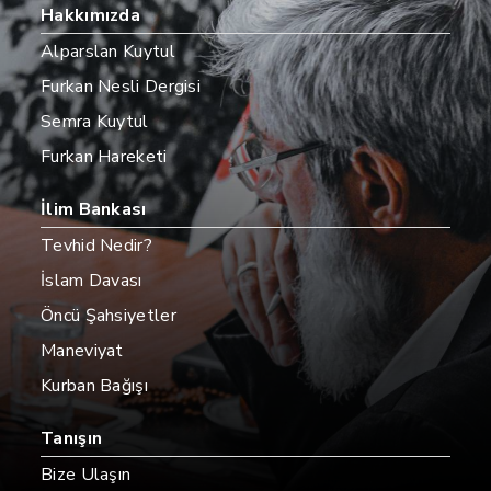
Hakkımızda
Alparslan Kuytul
Furkan Nesli Dergisi
Semra Kuytul
Furkan Hareketi
İlim Bankası
Tevhid Nedir?
İslam Davası
Öncü Şahsiyetler
Maneviyat
Kurban Bağışı
Tanışın
Bize Ulaşın