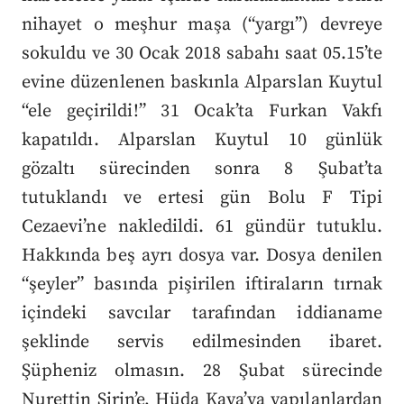
nihayet o meşhur maşa (“yargı”) devreye
sokuldu ve 30 Ocak 2018 sabahı saat 05.15’te
evine düzenlenen baskınla Alparslan Kuytul
“ele geçirildi!” 31 Ocak’ta Furkan Vakfı
kapatıldı. Alparslan Kuytul 10 günlük
gözaltı sürecinden sonra 8 Şubat’ta
tutuklandı ve ertesi gün Bolu F Tipi
Cezaevi’ne nakledildi. 61 gündür tutuklu.
Hakkında beş ayrı dosya var. Dosya denilen
“şeyler” basında pişirilen iftiraların tırnak
içindeki savcılar tarafından iddianame
şeklinde servis edilmesinden ibaret.
Şüpheniz olmasın. 28 Şubat sürecinde
Nurettin Şirin’e, Hüda Kaya’ya yapılanlardan