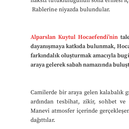
haksız tutukluluğunun sona ermesi i
Rablerine niyazda bulundular.
Alparslan Kuytul Hocaefendi’nin
tale
dayanışmaya katkıda bulunmak, Hocae
farkındalık oluşturmak amacıyla bugü
araya gelerek sabah namazında buluş
Camilerde bir araya gelen kalabalık 
ardından tesbihat, zikir, sohbet ve 
Manevi atmosfer içerinde gerçekleşen
dağıttılar.