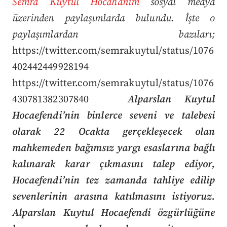
Semra Kuytul Hocahanım
sosyal medya
üzerinden paylaşımlarda bulundu.
İşte o
paylaşımlardan bazıları;
https://twitter.com/semrakuytul/status/1076
402442449928194
https://twitter.com/semrakuytul/status/1076
430781382307840
Alparslan Kuytul
Hocaefendi’nin binlerce seveni ve talebesi
olarak 22 Ocakta gerçekleşecek olan
mahkemeden bağımsız yargı esaslarına bağlı
kalınarak karar çıkmasını talep ediyor,
Hocaefendi’nin tez zamanda tahliye edilip
sevenlerinin arasına katılmasını istiyoruz.
Alparslan Kuytul Hocaefendi özgürlüğüne