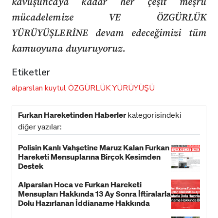
kavuşuncaya kadar her çeşit meşru
mücadelemize VE ÖZGÜRLÜK
YÜRÜYÜŞLERİNE devam edeceğimizi tüm
kamuoyuna duyuruyoruz.
Etiketler
alparslan kuytul
ÖZGÜRLÜK YÜRÜYÜŞÜ
Furkan Hareketinden Haberler
kategorisindeki
diğer yazılar:
Polisin Kanlı Vahşetine Maruz Kalan Furkan
Hareketi Mensuplarına Birçok Kesimden
Destek
Alparslan Hoca ve Furkan Hareketi
Mensupları Hakkında 13 Ay Sonra İftiralarla
Dolu Hazırlanan İddianame Hakkında
Bildiri!