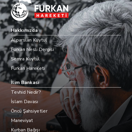
Hakkımızda
Alparslan Kuytul
Furkan Nesli Dergisi
Semra Kuytul
Furkan Hareketi
İlim Bankası
Tevhid Nedir?
İslam Davası
Öncü Şahsiyetler
Maneviyat
Kurban Bağışı