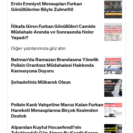
Erzin Emniyet Mensupları Furkan
Gönüllülerine Böyle Zulmetti!
İtikafa Giren Furkan Gönüllüleri Camide
Müdahale Anında ve Sonrasında Neler
Yaşadı?
Diğer yazılarımıza göz atın
Batman’da Ramazan Brandasına Yönelik
Polisin Orantısız Müdahalesi Hakkında
Kamuoyuna Duyuru
Şehadetiniz Mübarek Olsun
Polisin Kanlı Vahşetine Maruz Kalan Furkan
Hareketi Mensuplarına Birçok Kesimden
Destek
Alparslan Kuytul Hocaefendi’nin
Tutuklandığı Gün Alınan Bu Kasıtlı Kararı