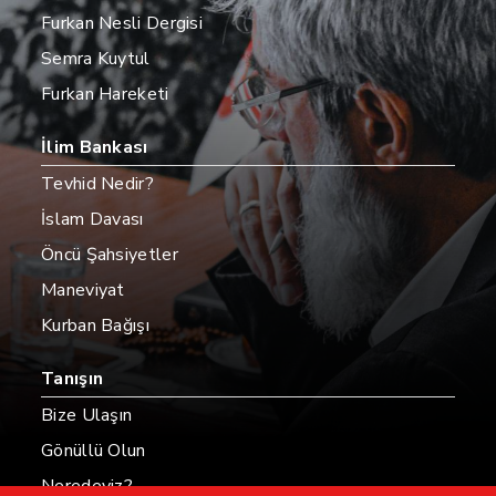
Furkan Nesli Dergisi
Semra Kuytul
Furkan Hareketi
İlim Bankası
Tevhid Nedir?
İslam Davası
Öncü Şahsiyetler
Maneviyat
Kurban Bağışı
Tanışın
Bize Ulaşın
Gönüllü Olun
Neredeyiz?