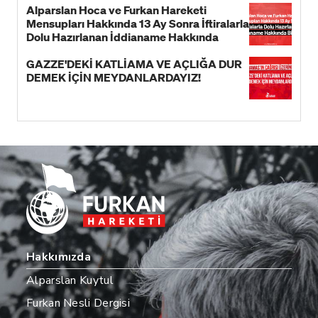
Alparslan Hoca ve Furkan Hareketi
Mensupları Hakkında 13 Ay Sonra İftiralarla
Dolu Hazırlanan İddianame Hakkında
Bildiri!
GAZZE'DEKİ KATLİAMA VE AÇLIĞA DUR
DEMEK İÇİN MEYDANLARDAYIZ!
Hakkımızda
Alparslan Kuytul
Furkan Nesli Dergisi