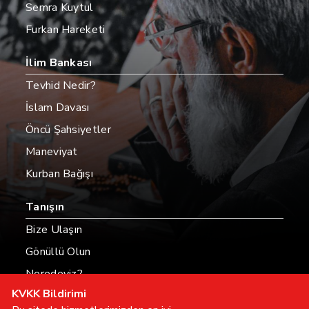
Semra Kuytul
Furkan Hareketi
İlim Bankası
Tevhid Nedir?
İslam Davası
Öncü Şahsiyetler
Maneviyat
Kurban Bağışı
Tanışın
Bize Ulaşın
Gönüllü Olun
Neredeyiz?
KVKK Bildirimi
Hesaplarımız