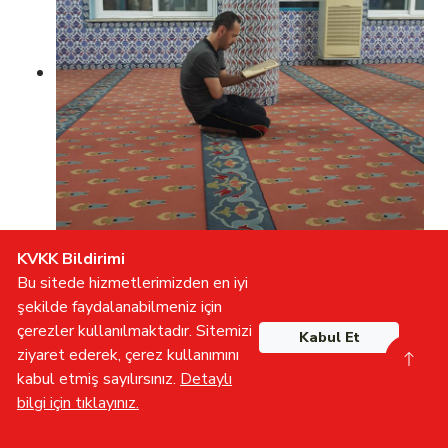
KVKK Bildirimi
Bu sitede hizmetlerimizden en iyi
şekilde faydalanabilmeniz için
çerezler kullanılmaktadır. Sitemizi
Kabul Et
ziyaret ederek, çerez kullanımını
kabul etmiş sayılırsınız.
Detaylı
KİLİS
bilgi için tıklayınız.
Gönüllü Olun
İletişime Geçin
Furkan TV