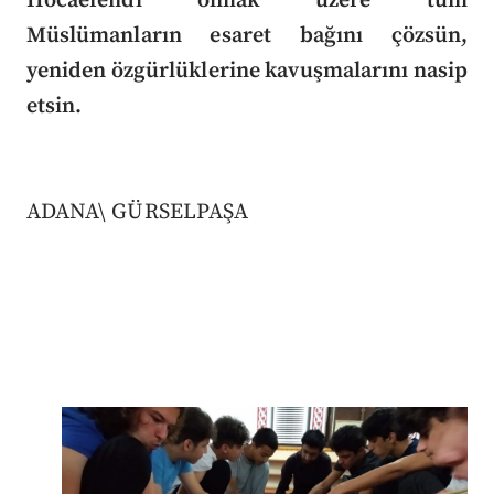
Hocaefendi olmak üzere tüm
Müslümanların esaret bağını çözsün,
yeniden özgürlüklerine kavuşmalarını nasip
etsin.
ADANA\ GÜRSELPAŞA