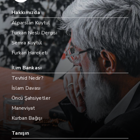
Hakkımızda
Alparslan Kuytul
Furkan Nesli Dergisi
Semra Kuytul
Furkan Hareketi
İlim Bankası
Tevhid Nedir?
İslam Davası
Öncü Şahsiyetler
Maneviyat
Kurban Bağışı
Tanışın